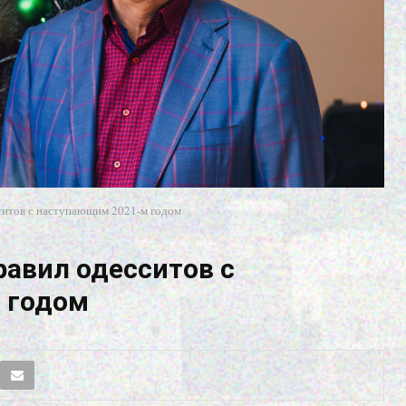
ситов с наступающим 2021-м годом
равил одесситов с
 годом