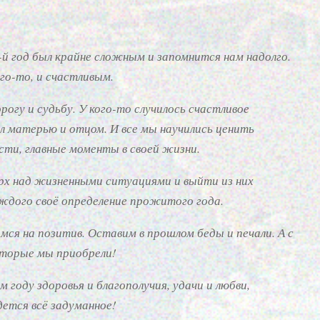
0-й год был крайне сложным и запомнится нам надолго.
ого-то, и счастливым.
огу и судьбу. У кого-то случилось счастливое
ал матерью и отцом. И все мы научились ценить
сти, главные моменты в своей жизни.
рх над жизненными ситуациями и выйти из них
ждого своё определение прожитого года.
ся на позитив. Оставим в прошлом беды и печали. А с
оторые мы приобрели!
году здоровья и благополучия, удачи и любви,
ется всё задуманное!