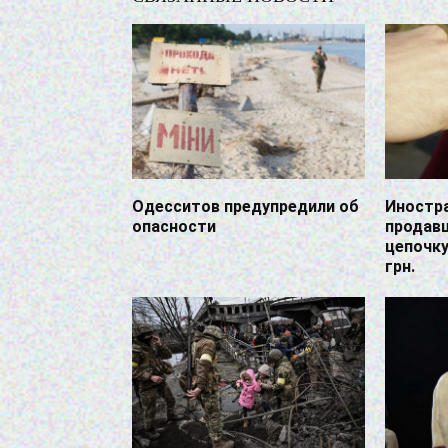
Одесситов предупредили об
Иностра
опасности
продав
цепочк
грн.