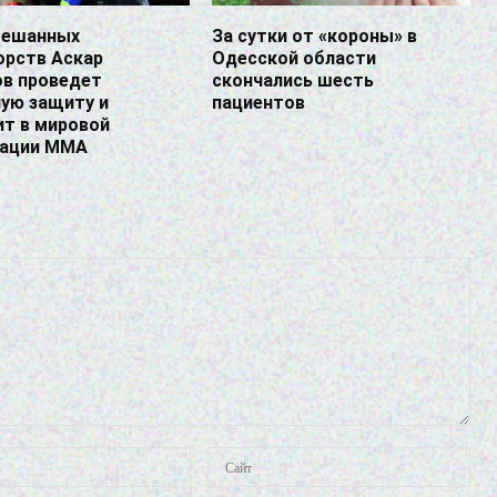
мешанных
За сутки от «короны» в
орств Аскар
Одесской области
в проведет
скончались шесть
ую защиту и
пациентов
ит в мировой
зации ММА