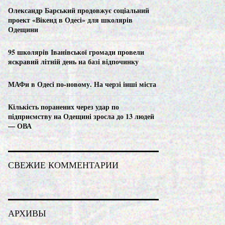
C
Олександр Барський продовжує соціальний
проект «Вікенд в Одесі» для школярів
H
Одещини
95 школярів Іванівської громади провели
яскравий літній день на базі відпочинку
МАФи в Одесі по-новому. На черзі інші міста
Кількість поранених через удар по
підприємству на Одещині зросла до 13 людей
— ОВА
СВЕЖИЕ КОММЕНТАРИИ
АРХИВЫ