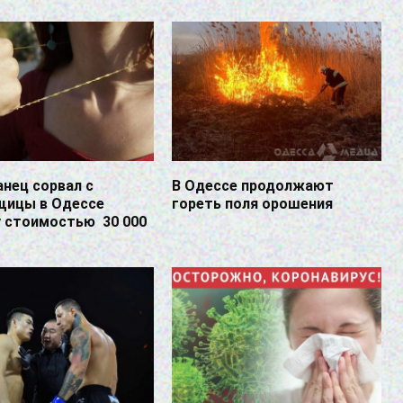
нец сорвал с
В Одессе продолжают
щицы в Одессе
гореть поля орошения
у стоимостью 30 000