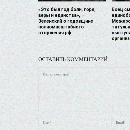
«Это был год боли, горя,
Боец с
веры и единства», —
единоб
Зеленский о годовщине
Можаро
полномасштабного
титульн
вторжения рф
выступ
органи
ОСТАВИТЬ КОММЕНТАРИЙ