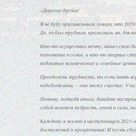
«Дорогие друзья!
Я не буду оригинальным, говоря, что 202
Да, он был трудным, кризисным, но, для к
Кто-то осуществил мечту, нашел свою дор
пополнение в семье, и кто-то впервые ст
подлинные человеческие и семейные ценно
Преодолеть трудности, то есть взять ве
победителями, – это тоже счастье. У ка
Потому, подводя итоги, давайте настроим
собой возьмем мудрость, опыт и силы, к
Каждому я желаю в наступающем 2021-ом 
достижений и процветания! И пусть сбуд