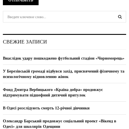
S
e
a
S
r
c
E
СВЕЖИЕ ЗАПИСИ
h
f
A
o
Внаслідок удару пошкоджено футбольний стадіон «Чорноморець»
r
R
:
У Березівській громаді відбувся захід, присвячений фізичному та
C
психологічному відновленню жінок
H
Фонд Дмитра Вербицького «Країна добра» продовжує
підтримувати підшефний дитячий притулок
В Одесі розслідують смерть 12-річної дівчинки
Олександр Барський продовжує соціальний проект «Вікенд в
Одесі» для школярів Одещини