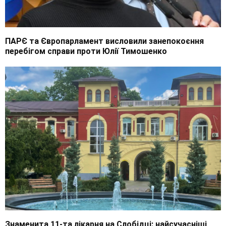
ПАРЄ та Європарламент висловили занепокоєння
перебігом справи проти Юлії Тимошенко
Знаменита 11-та лікарня на Слобідці: найсучасніші