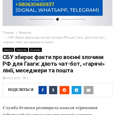
E
N
U
Главная
Новости
СБУ збирає факти про воєнні злочини РФ для Гааги: діють чат-бот,
«гарячі» лінії, меседжери та пошта
Новости
Общество
Политика
СБУ збирає факти про воєнні злочини
РФ для Гааги: діють чат-бот, «гарячі»
лінії, меседжери та пошта
10.03.2022
0
ПОДЕЛИТЬСЯ
Служба безпеки розширила канали отримання
інформації від громадян про воєнні злочини