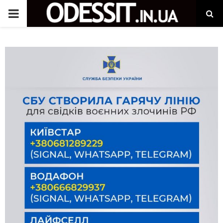
P
R
I
M
A
R
Y
M