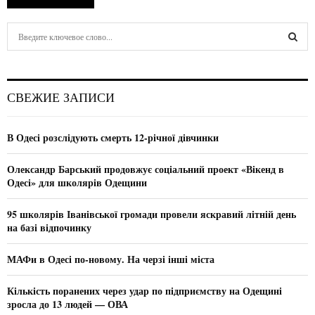
S
e
a
S
r
c
E
СВЕЖИЕ ЗАПИСИ
h
f
A
o
В Одесі розслідують смерть 12-річної дівчинки
r
R
:
Олександр Барський продовжує соціальний проект «Вікенд в
C
Одесі» для школярів Одещини
H
95 школярів Іванівської громади провели яскравий літній день
на базі відпочинку
МАФи в Одесі по-новому. На черзі інші міста
Кількість поранених через удар по підприємству на Одещині
зросла до 13 людей — ОВА