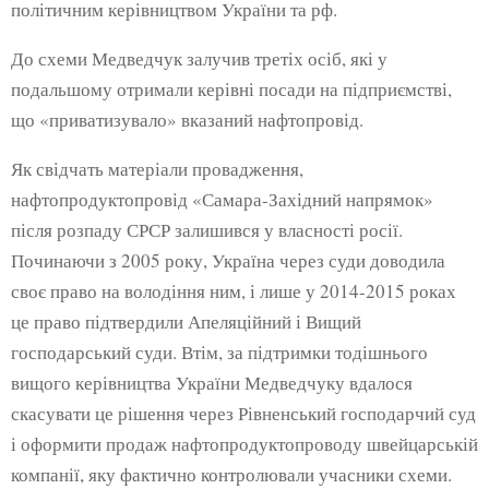
політичним керівництвом України та рф.
До схеми Медведчук залучив третіх осіб, які у
подальшому отримали керівні посади на підприємстві,
що «приватизувало» вказаний нафтопровід.
Як свідчать матеріали провадження,
нафтопродуктопровід «Самара-Західний напрямок»
після розпаду СРСР залишився у власності росії.
Починаючи з 2005 року, Україна через суди доводила
своє право на володіння ним, і лише у 2014-2015 роках
це право підтвердили Апеляційний і Вищий
господарський суди. Втім, за підтримки тодішнього
вищого керівництва України Медведчуку вдалося
скасувати це рішення через Рівненський господарчий суд
і оформити продаж нафтопродуктопроводу швейцарській
компанії, яку фактично контролювали учасники схеми.