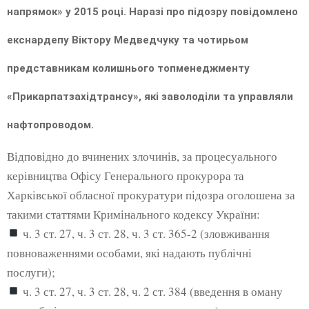
напрямок» у 2015 році. Наразі про підозру повідомлено
екснардепу Віктору Медведчуку та чотирьом
представникам колишнього топменеджменту
«Прикарпатзахідтрансу», які заволоділи та управляли
нафтопроводом.
Відповідно до вчинених злочинів, за процесуального
керівництва Офісу Генерального прокурора та
Харківської обласної прокуратури підозра оголошена за
такими статтями Кримінального кодексу України:
ч. 3 ст. 27, ч. 3 ст. 28, ч. 3 ст. 365-2 (зловживання
повноваженнями особами, які надають публічні
послуги);
ч. 3 ст. 27, ч. 3 ст. 28, ч. 2 ст. 384 (введення в оману