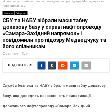
E
«Самара-Західний напрямок» і повідомили про підозру Медведчуку та
його спільникам
Новости
Общество
N
СБУ та НАБУ зібрали масштабну
доказову базу у справі нафтопроводу
U
«Самара-Західний напрямок» і
повідомили про підозру Медведчуку та
його спільникам
24.07.2024
0
ПОДЕЛИТЬСЯ
Служба безпеки та НАБУ зібрали масштабну доказову
базу, яка доводить незаконність приватизації
державного нафтопроводу «Самара-Західний