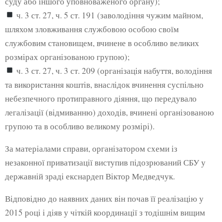
суду або іншого уповноваженого органу);
ч. 3 ст. 27, ч. 5 ст. 191 (заволодіння чужим майном,
шляхом зловживання службовою особою своїм
службовим становищем, вчинене в особливо великих
розмірах організованою групою);
ч. 3 ст. 27, ч. 3 ст. 209 (організація набуття, володіння
та використання коштів, внаслідок вчинення суспільно
небезпечного протиправного діяння, що передувало
легалізації (відмиванню) доходів, вчинені організованою
групою та в особливо великому розмірі).
За матеріалами справи, організатором схеми із
незаконної приватизації виступив підозрюваний СБУ у
державній зраді екснардеп Віктор Медведчук.
Відповідно до наявних даних він почав її реалізацію у
2015 році і діяв у чіткій координації з тодішнім вищим