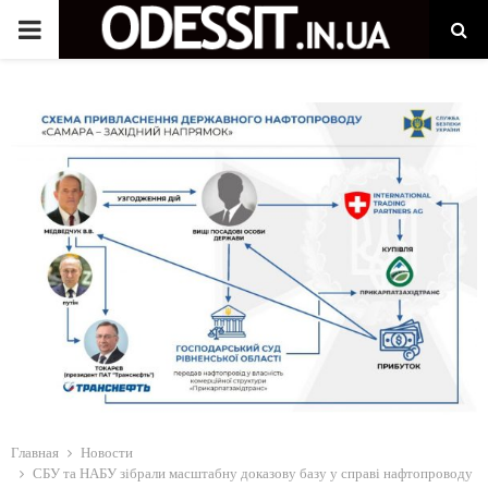
P
R
I
M
A
R
Y
M
Главная
Новости
СБУ та НАБУ зібрали масштабну доказову базу у справі нафтопроводу