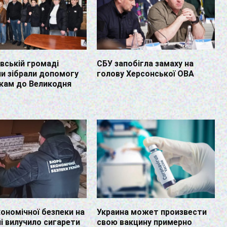
івській громаді
СБУ запобігла замаху на
и зібрали допомогу
голову Херсонської ОВА
кам до Великодня
ономічної безпеки на
Украина может произвести
 вилучило сигарети
свою вакцину примерно