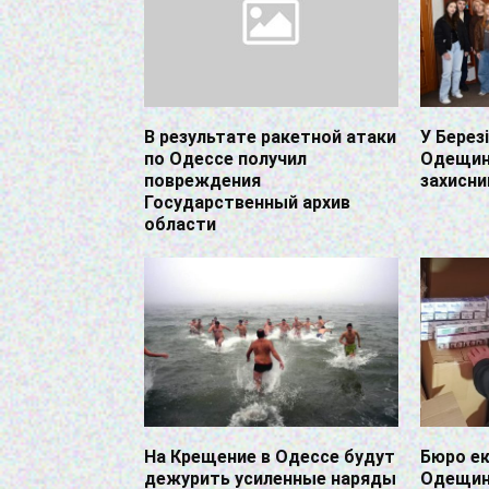
В результате ракетной атаки
У Берез
по Одессе получил
Одещин
повреждения
захисни
Государственный архив
области
На Крещение в Одессе будут
Бюро ек
дежурить усиленные наряды
Одещині