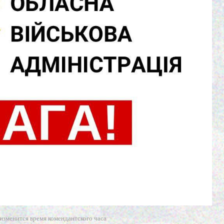
 изменится время комендантского часа