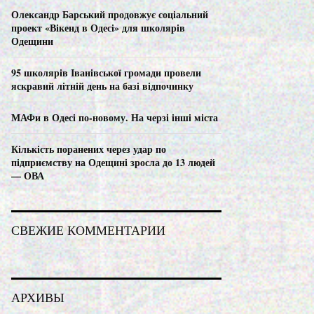
C
Олександр Барський продовжує соціальний
проект «Вікенд в Одесі» для школярів
H
Одещини
95 школярів Іванівської громади провели
яскравий літній день на базі відпочинку
МАФи в Одесі по-новому. На черзі інші міста
Кількість поранених через удар по
підприємству на Одещині зросла до 13 людей
— ОВА
СВЕЖИЕ КОММЕНТАРИИ
АРХИВЫ