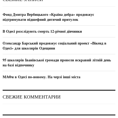
h
f
A
o
Фонд Дмитра Вербицького «Країна добра» продовжує
r
R
підтримувати підшефний дитячий притулок
:
C
В Одесі розслідують смерть 12-річної дівчинки
H
Олександр Барський продовжує соціальний проект «Вікенд в
Одесі» для школярів Одещини
95 школярів Іванівської громади провели яскравий літній день
на базі відпочинку
МАФи в Одесі по-новому. На черзі інші міста
СВЕЖИЕ КОММЕНТАРИИ