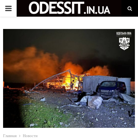
P
R
I
M
A
R
Y
M
Главная
Новости