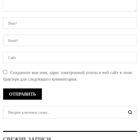
Сохраните мое имя, адрес электронной почты и веб-сайт в этом
браузере для следующего комментария.
S
e
a
S
r
c
E
СВЕЖИЕ ЗАПИСИ