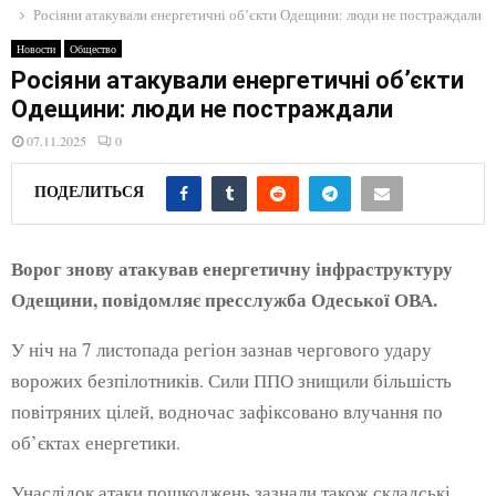
E
Росіяни атакували енергетичні об’єкти Одещини: люди не постраждали
Новости
Общество
N
Росіяни атакували енергетичні об’єкти
Одещини: люди не постраждали
U
07.11.2025
0
ПОДЕЛИТЬСЯ
Ворог знову атакував енергетичну інфраструктуру
Одещини, повідомляє пресслужба Одеської ОВА.
У ніч на 7 листопада регіон зазнав чергового удару
ворожих безпілотників. Сили ППО знищили більшість
повітряних цілей, водночас зафіксовано влучання по
об’єктах енергетики.
Унаслідок атаки пошкоджень зазнали також складські