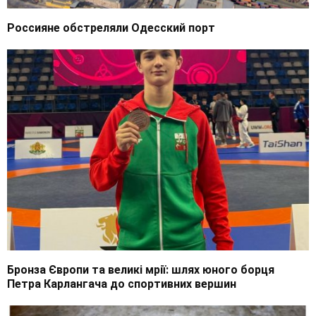
Россияне обстреляли Одесский порт
Бронза Європи та великі мрії: шлях юного борця
Петра Карлангача до спортивних вершин