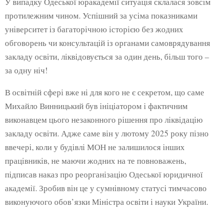
У випадку Одеської юракадемії ситуація склалася зовсім
протилежним чином. Успішний за усіма показниками
університет із багаторічною історією без жодних
обговорень чи консультацій із органами самоврядування
закладу освіти, ліквідовується за один день, більш того –
за одну ніч!
В освітній сфері вже ні для кого не є секретом, що саме
Михайло Винницький був ініціатором і фактичним
виконавцем цього незаконного рішення про ліквідацію
закладу освіти. Адже саме він у лютому 2025 року пізно
ввечері, коли у будівлі МОН не залишилося інших
працівників, не маючи жодних на те повноважень,
підписав наказ про реорганізацію Одеської юридичної
академії. Зробив він це у сумнівному статусі тимчасово
виконуючого обов’язки Міністра освіти і науки України.