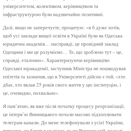
університетом, колективом, керівництвом та
інфраструктурою були надзвичайно позитивні.
Далі, якщо не заперечуєте, процитую: «я б дуже хотів,
щоб усі заклади вищої освіти в Україні були як Одеська
юридична академія… насправді, це провідний заклад
Одещини і ми це розуміємо… Те, що зроблено тут – це,
справді, еталонно». Характеризуючи керівництво
Одеської юракадемії, заступник Міністра не пошкодував
епітетів та зазначив, що в Університеті дійсно є той, «хто
дбає, хто вклав 25 років свого життя у цю інституцію, і
це, очевидно, похвально».
Я пам’ятаю, як вже після початку процесу реорганізації,
це інтерв’ю Винницького почали масово підхоплювати
телеграм-канали. До мене телефонували з усієї України,
питаючи, чи бачив я це відео, та чи Винницький, взагалі,