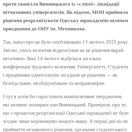
проти свавілля Винницького із «сліпої» ліквідації
вітчизняних університетів. Як відомо, МОН прийняло
рішення реорганізувати Одеську юракадемію шляхом
приєднання до ОНУ ім. Мечникова.
Так, наказ про це було опубліковано 13 лютого 2025 року.
Звісно, увесь колектив відреагував на це рішення вкрай
негативно. Вже 14 лютого відбулася загальна
конференція трудового колективу Університету. Студенти
і працівники одноголосно засудили це рішення — як
безпідставне, необґрунтоване та неправомірне.
І тут я хотів би спростувати маніпулятивні твердження,
які активно поширює пан Винницький. Приміром, про те,
що з процесом реорганізації Одеської юракадемії не було
згодне лише керівництво нашого вишу. У перші дні після
прийняття незаконного рішення, органами студентського