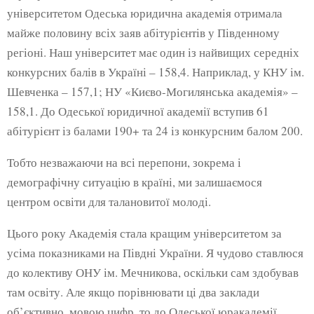
університетом Одеська юридична академія отримала
майже половину всіх заяв абітурієнтів у Південному
регіоні. Наш університет має один із найвищих середніх
конкурсних балів в Україні – 158,4. Наприклад, у КНУ ім.
Шевченка – 157,1; НУ «Києво-Могилянська академія» –
158,1. До Одеської юридичної академії вступив 61
абітурієнт із балами 190+ та 24 із конкурсним балом 200.
Тобто незважаючи на всі перепони, зокрема і
демографічну ситуацію в країні, ми залишаємося
центром освіти для талановитої молоді.
Цього року Академія стала кращим університетом за
усіма показниками на Півдні України. Я чудово ставлюся
до колективу ОНУ ім. Мечникова, оскільки сам здобував
там освіту. Але якщо порівнювати ці два заклади
об’єктивно, мовою цифр, то до Одеської юракадемії