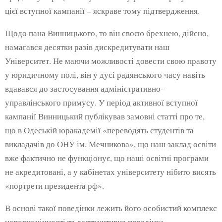
цієї вступної кампанії – яскраве тому підтвердження.
Щодо пана Винницького, то він своєю брехнею, дійсно,
намагався десятки разів дискредитувати наш
Університет. Не маючи можливості довести свою правоту
у юридичному полі, він у дусі радянського часу навіть
вдавався до застосування адміністративно-
управлінського примусу. У період активної вступної
кампанії Винницький публікував замовні статті про те,
що в Одеській юракадемії «переводять студентів та
викладачів до ОНУ ім. Мечникова», що наш заклад освіти
вже фактично не функціонує, що наші освітні програми
не акредитовані, а у кабінетах університету нібито висять
«портрети президента рф».
В основі такої поведінки лежить його особистий комплекс
неповноцінності та деструктивна поведінка.