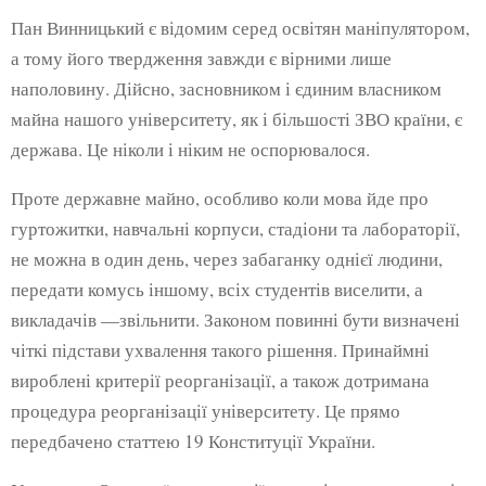
Пан Винницький є відомим серед освітян маніпулятором,
а тому його твердження завжди є вірними лише
наполовину. Дійсно, засновником і єдиним власником
майна нашого університету, як і більшості ЗВО країни, є
держава. Це ніколи і ніким не оспорювалося.
Проте державне майно, особливо коли мова йде про
гуртожитки, навчальні корпуси, стадіони та лабораторії,
не можна в один день, через забаганку однієї людини,
передати комусь іншому, всіх студентів виселити, а
викладачів —звільнити. Законом повинні бути визначені
чіткі підстави ухвалення такого рішення. Принаймні
вироблені критерії реорганізації, а також дотримана
процедура реорганізації університету. Це прямо
передбачено статтею 19 Конституції України.