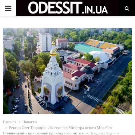
P
R
I
M
A
R
Y
M
Главная
Новости
Ректор Олег Тодощак: «Заступник Міністра освіти Михайло
Винницький – це яскравий приклад того, як патології однієї людини