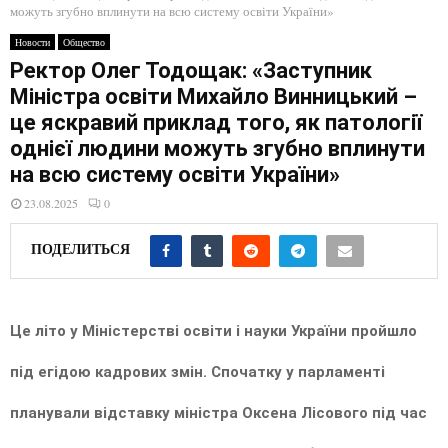
E
можуть згубно вплинути на всю систему освіти України»
Новости
Общество
N
Ректор Олег Тодощак: «Заступник
Міністра освіти Михайло Винницький –
U
це яскравий приклад того, як патології
однієї людини можуть згубно вплинути
на всю систему освіти України»
23.08.2025
0
ПОДЕЛИТЬСЯ
Це літо у Міністерстві освіти і науки України пройшло
під егідою кадрових змін. Спочатку у парламенті
планували відставку міністра Оксена Лісового під час