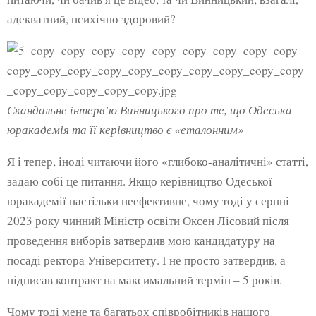
адекватний, психічно здоровий?
Скандальне інтерв’ю Винницького про те, що Одеська
юракадемія та її керівництво є «еталонним»
Я і тепер, іноді читаючи його «глибоко-аналітичні» статті,
задаю собі це питання. Якщо керівництво Одеської
юракадемії настільки неефективне, чому тоді у серпні
2023 року чинний Міністр освіти Оксен Лісовий після
проведення виборів затвердив мою кандидатуру на
посаді ректора Університету. І не просто затвердив, а
підписав контракт на максимальний термін – 5 років.
Чому тоді мене та багатьох співробітників нашого