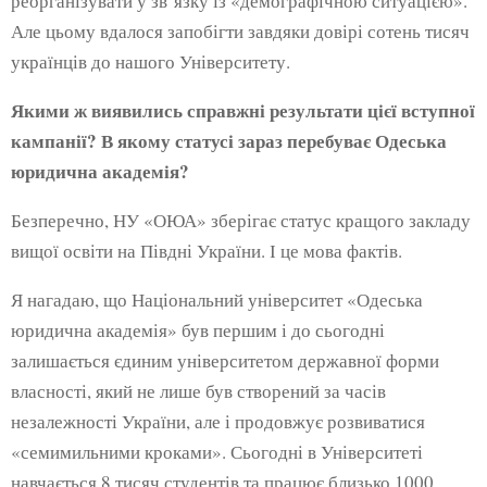
реорганізувати у зв’язку із «демографічною ситуацією».
Але цьому вдалося запобігти завдяки довірі сотень тисяч
українців до нашого Університету.
Якими ж виявились справжні результати цієї вступної
кампанії? В якому статусі зараз перебуває Одеська
юридична академія?
Безперечно, НУ «ОЮА» зберігає статус кращого закладу
вищої освіти на Півдні України. І це мова фактів.
Я нагадаю, що Національний університет «Одеська
юридична академія» був першим і до сьогодні
залишається єдиним університетом державної форми
власності, який не лише був створений за часів
незалежності України, але і продовжує розвиватися
«семимильними кроками». Сьогодні в Університеті
навчається 8 тисяч студентів та працює близько 1000