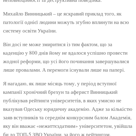
Михайло Винницький – це яскравий приклад того, як
патології однієї людини можуть згубно вплинути на всю
систему освіти України.
Він досі не може змиритися із тим фактом, що за
каденцію у 800 днів йому не вдалося успішно провести
жодної реформи, що усі його починання завершувалися
лише провалами. А перемоги існували лише на папері.
Я нагадаю, як лише місяць тому, у період вступної
кампанії хронічний брехун та аферист Винницький
публікував рейтинги університетів, в яких умисно не
вказував Одеську юридичну академію. Адже за кількістю
заяв вступників та середнім конкурсним балом Академія,
яку він вважає «нежиттєздатним» університетом, увійшла
би до ТОП-5 ЗВО України, за його ж рейтингом.