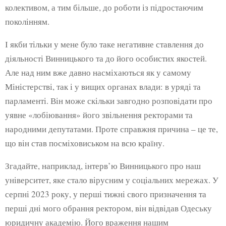
колективом, а тим більше, до роботи із підростаючим
поколінням.
І якби тільки у мене було таке негативне ставлення до
діяльності Винницького та до його особистих якостей.
Але над ним вже давно насміхаються як у самому
Міністерстві, так і у вищих органах влади: в уряді та
парламенті. Він може скільки завгодно розповідати про
уявне «лобіювання» його звільнення ректорами та
народними депутатами. Проте справжня причина – це те,
що він став посміховиськом на всю країну.
Згадайте, наприклад, інтерв’ю Винницького про наш
університет, яке стало вірусним у соціальних мережах. У
серпні 2023 року, у перші тижні свого призначення та
перші дні мого обрання ректором, він відвідав Одеську
юридичну академію. Його враження нашим