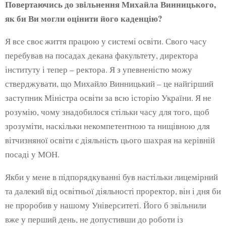
Повертаючись до звільнення Михайла Винницького,
як би Ви могли оцінити його каденцію?
Я все своє життя працюю у системі освіти. Свого часу
перебував на посадах декана факультету, директора
інституту і тепер – ректора. Я з упевненістю можу
стверджувати, що Михайло Винницький – це найгірший
заступник Міністра освіти за всю історію України. Я не
розумію, чому знадобилося стільки часу для того, щоб
зрозуміти, наскільки некомпетентною та нищівною для
вітчизняної освіти є діяльність цього шахрая на керівній
посаді у МОН.
Якби у мене в підпорядкуванні був настільки лицемірний
та далекий від освітньої діяльності проректор, він і дня би
не проробив у нашому Університеті. Його б звільнили
вже у перший день, не допустивши до роботи із