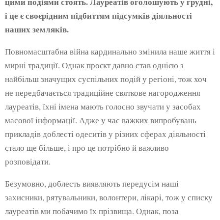
цими подіями стоять. Лауреатів оголошують у грудні,
і це є своєрідним підбиттям підсумків діяльності
наших земляків.
Повномасштабна війна кардинально змінила наше життя і
мирні традиції. Однак проєкт давно став однією з
найбільш значущих суспільних подій у регіоні, тож хоч
не передбачається традиційне святкове нагородження
лауреатів, їхні імена мають голосно звучати у засобах
масової інформації. Адже у час важких випробувань
прикладів доблесті одеситів у різних сферах діяльності
стало ще більше, і про це потрібно й важливо
розповідати.
Безумовно, доблесть виявляють передусім наші
захисники, рятувальники, волонтери, лікарі, тож у списку
лауреатів ми побачимо їх прізвища. Однак, поза