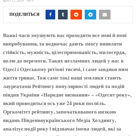
05.12.2024
0
ПОДЕЛИТЬСЯ
Важкі часи змушують нас проходити все нові й нові
випробування, та водночас дають змогу виявляти
стійкість, мужність, цілеспрямованість, милосердя,
волю до перемоги. Таких незламних людей у нас в
Одесі і Одеському регіоні тисячі, і саме завдяки ним
життя триває. Тож саме такі наші земляки стають
лауреатами Рейтингу популярності людей та подій
півдня України «Народне визнання» – «Одесит року»,
який проводиться ось уже 24 роки поспіль.
Оргкомітет рейтингу, започаткованого низкою
видань Південноукраїнського Медіа Холдингу,
аналізує події року і відзначає імена людей, які за