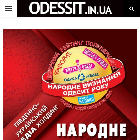
P
R
I
M
A
R
Y
M