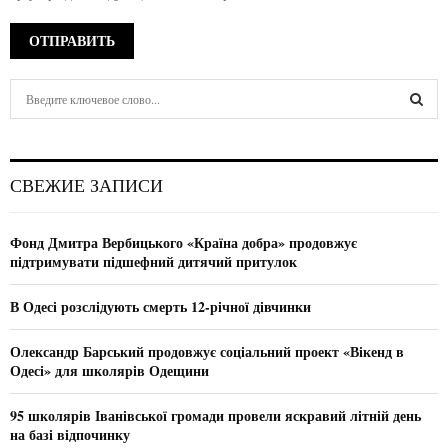
S
e
a
S
r
c
E
СВЕЖИЕ ЗАПИСИ
h
f
A
o
Фонд Дмитра Вербицького «Країна добра» продовжує
r
R
підтримувати підшефний дитячий притулок
:
C
В Одесі розслідують смерть 12-річної дівчинки
H
Олександр Барський продовжує соціальний проект «Вікенд в
Одесі» для школярів Одещини
95 школярів Іванівської громади провели яскравий літній день
на базі відпочинку