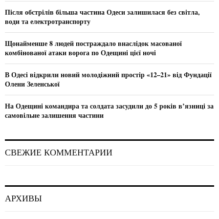
C
Після обстрілів більша частина Одеси залишилася без світла,
води та електротранспорту
H
Щонайменше 8 людей постраждало внаслідок масованої
комбінованої атаки ворога по Одещині цієї ночі
В Одесі відкрили новий молодіжний простір «12–21» від Фундації
Олени Зеленської
На Одещині командира та солдата засудили до 5 років в’язниці за
самовільне залишення частини
СВЕЖИЕ КОММЕНТАРИИ
АРХИВЫ