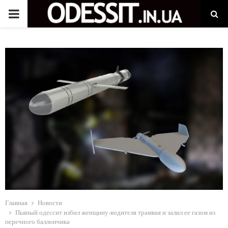
P
R
I
M
A
R
Y
M
Главная
Новости
Пьяный одессит избил женщину-водителя трамвая и залил ее газом из
перечного баллончика