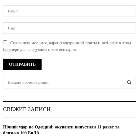
Сохраните мое имя, адрес электронной почты и веб-сайт в этом
браузере для следующего комментария.
S
e
a
S
r
c
E
СВЕЖИЕ ЗАПИСИ
h
f
A
o
Нічний удар по Одещині: окупанти випустили 11 ракет та
r
R
близько 100 БпЛА
: