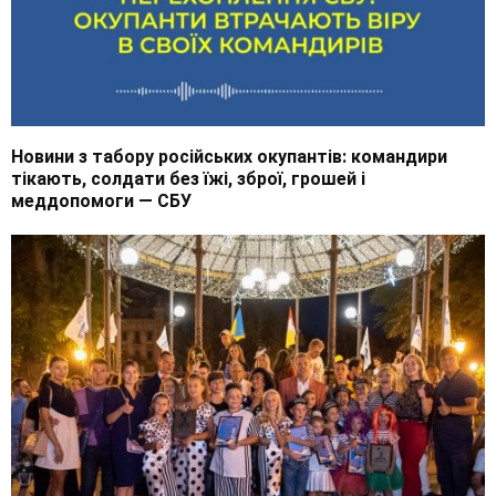
Новини з табору російських окупантів: командири
тікають, солдати без їжі, зброї, грошей і
меддопомоги — СБУ