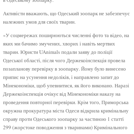
Активісти вважають, що Одеський зоопарк не забезпечує
належних умов для своїх тварин.
«У соцмережах поширюються численні фото та відео, на
яких ми бачимо змучених, хворих і навіть мертвих
тварин. Юристи UAnimals подали заяву до поліції
Одеської області, після чого Держекоінспекція провела
позапланову перевірку в зоопарку. Йому було винесено
припис на усунення недоліків, і направлено запит до
Мінекономіки, щоб упевнитися, як його виконано. Наразі
Держекоінспекція очікує від Мінекономіки наказу на
проведення повторної перевірки. Крім того, Приморська
окружна прокуратура міста Одеси відкрила кримінальну
справу проти Одеського зоопарку за частиною 1 статті
299 (жорстоке поводження з тваринами) Кримінального