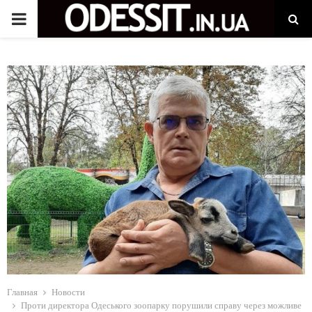
P
R
I
M
A
R
Y
M
Главная
Новости
Проти директора Одеського зоопарку порушили справу через можливе