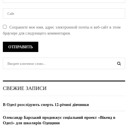
Сохраните мое имя, адрес электронной почты и веб-сайт в этом
браузере для следующего комментария.
S
e
a
S
r
c
E
СВЕЖИЕ ЗАПИСИ
h
f
A
o
В Одесі розслідують смерть 12-річної дівчинки
r
R
:
Олександр Барський продовжує соціальний проект «Вікенд в
C
Одесі» для школярів Одещини