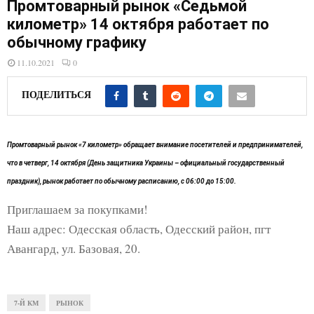
E
Промтоварный рынок «Седьмой
километр» 14 октября работает по
обычному графику
N
11.10.2021
0
U
ПОДЕЛИТЬСЯ
Промтоварный рынок «7 километр» обращает внимание посетителей и предпринимателей,
что в четверг, 14 октября (День защитника Украины – официальный государственный
праздник), рынок работает по обычному расписанию, с 06:00 до 15:00.
Приглашаем за покупками!
Наш адрес: Одесская область, Одесский район, пгт
Авангард, ул. Базовая, 20.
7-Й КМ
РЫНОК