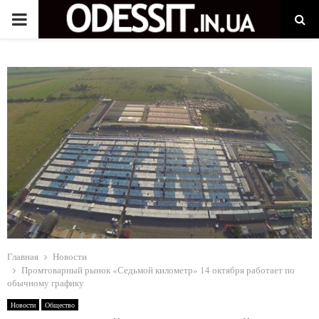
P
R
I
M
A
R
Y
Главная
Новости
Промтоварный рынок «Седьмой километр» 14 октября работает по
обычному графику
M
Новости
Общество