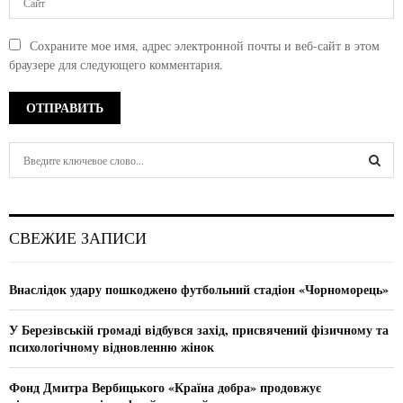
Сохраните мое имя, адрес электронной почты и веб-сайт в этом
браузере для следующего комментария.
S
e
a
S
r
c
E
СВЕЖИЕ ЗАПИСИ
h
f
A
o
Внаслідок удару пошкоджено футбольний стадіон «Чорноморець»
r
R
:
У Березівській громаді відбувся захід, присвячений фізичному та
C
психологічному відновленню жінок
H
Фонд Дмитра Вербицького «Країна добра» продовжує