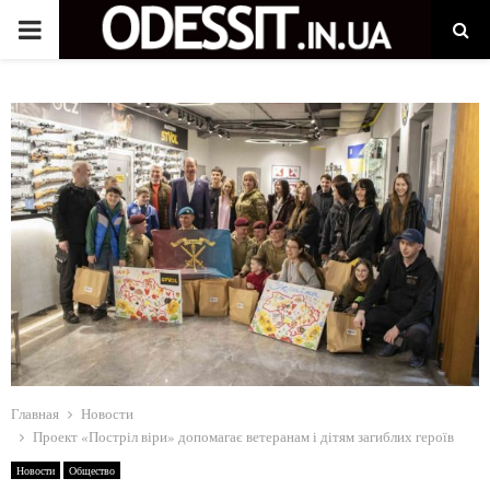
P
R
I
M
A
R
Y
Главная
Новости
M
Проект «Постріл віри» допомагає ветеранам і дітям загиблих героїв
Новости
Общество