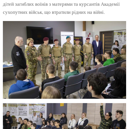
дітей загиблих воїнів з матерями та курсантів Академії
сухопутних військ, що втратили рідних на війні.