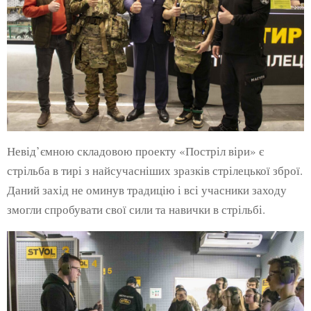
Невід’ємною складовою проекту «Постріл віри» є
стрільба в тирі з найсучасніших зразків стрілецької зброї.
Даний захід не оминув традицію і всі учасники заходу
змогли спробувати свої сили та навички в стрільбі.