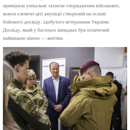
приміряла унікальне захисне спорядження військових,
кожен елемент цієї амуніції створений на основі
бойового досвіду, здобутого ветеранами України.
Досвіду, який у багатьох випадках був оплачений
найвищою ціною — життям.