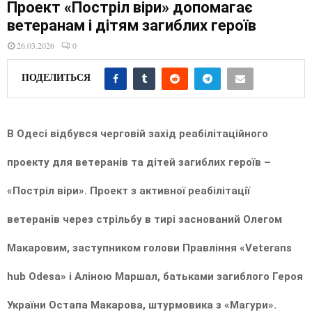
E
Проект «Постріл віри» допомагає
ветеранам і дітям загиблих героїв
N
26.03.2026
0
ПОДЕЛИТЬСЯ
U
В Одесі відбувся черговій захід реабілітаційного
проекту для ветеранів та дітей загиблих героїв –
«Постріл віри». Проект з активної реабілітації
ветеранів через стрільбу в тирі заснований Олегом
Макаровим, заступником голови Правління «Veterans
hub Odesa» і Аліною Маршал, батьками загиблого Героя
України Остапа Макарова, штурмовика з «Магури».