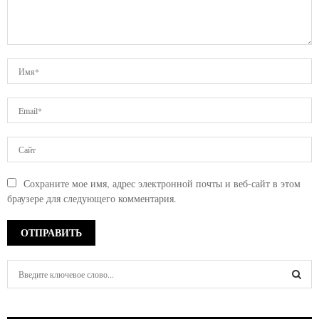
Сохраните мое имя, адрес электронной почты и веб-сайт в этом
браузере для следующего комментария.
S
e
a
S
r