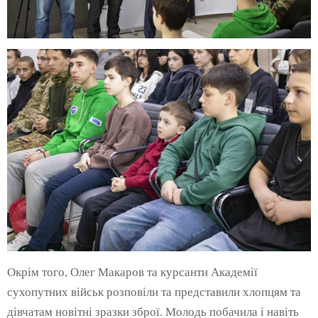
Окрім того, Олег Макаров та курсанти Академії
сухопутних військ розповіли та представили хлопцям та
дівчатам новітні зразки зброї. Молодь побачила і навіть