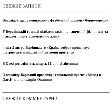
c
E
СВЕЖИЕ ЗАПИСИ
h
f
A
o
Внаслідок удару пошкоджено футбольний стадіон «Чорноморець»
r
R
:
У Березівській громаді відбувся захід, присвячений фізичному та
C
психологічному відновленню жінок
H
Фонд Дмитра Вербицького «Країна добра» продовжує
підтримувати підшефний дитячий притулок
В Одесі розслідують смерть 12-річної дівчинки
Олександр Барський продовжує соціальний проект «Вікенд в
Одесі» для школярів Одещини
СВЕЖИЕ КОММЕНТАРИИ