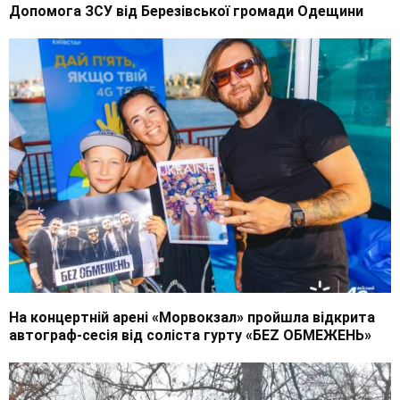
Допомога ЗСУ від Березівської громади Одещини
На концертній арені «Морвокзал» пройшла відкрита
автограф-сесія від соліста гурту «БEZ ОБМЕЖЕНЬ»