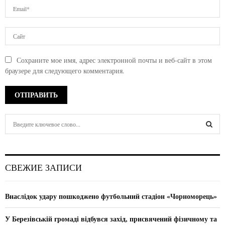
Сохраните мое имя, адрес электронной почты и веб-сайт в этом
браузере для следующего комментария.
S
e
a
S
r
c
E
СВЕЖИЕ ЗАПИСИ
h
f
A
o
Внаслідок удару пошкоджено футбольний стадіон «Чорноморець»
r
R
:
У Березівській громаді відбувся захід, присвячений фізичному та
C