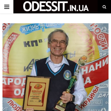
P
R
I
M
A
R
Y
M