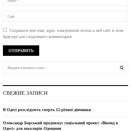
Сохраните мое имя, адрес электронной почты и веб-сайт в этом
браузере для следующего комментария.
S
e
a
S
r
c
E
СВЕЖИЕ ЗАПИСИ
h
f
A
o
В Одесі розслідують смерть 12-річної дівчинки
r
R
:
Олександр Барський продовжує соціальний проект «Вікенд в
C
Одесі» для школярів Одещини