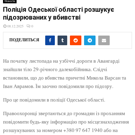
E
Новости
Поліція Одеської області розшукує
підозрюваних у вбивстві
N
08.12.2025
0
U
ПОДЕЛИТЬСЯ
На початку листопада на узбіччі дороги в Авангарді
знайшли тіло 29-річного далекобійника. Слідчі
встановили, що до вбивства причетні Микола Варсан та
Іван Аврамов. Їм заочно повідомили про підозру.
Про це повідомили в поліції Одеської області.
Правоохоронці звертаються до громадян із проханням
повідомити будь-яку інформацію про місцезнаходження
розшукуваних за номером +380 97 647 1940 або на