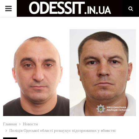
P
R
I
M
A
R
Y
M
Главная
Новости
Поліція Одеської області розшукує підозрюваних у вбивстві