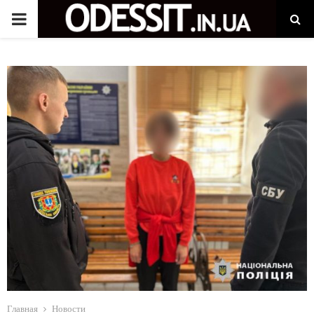
P
R
I
M
A
R
Y
M
Главная
Новости