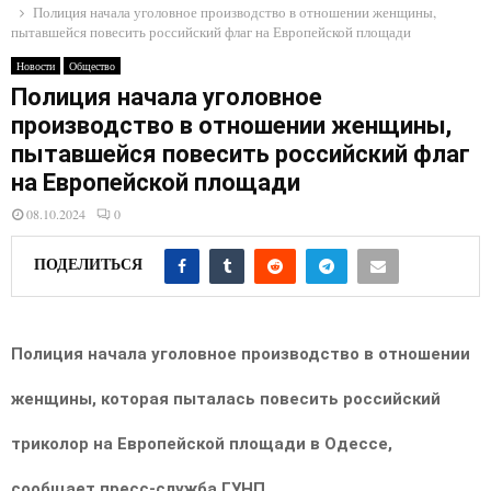
E
Полиция начала уголовное производство в отношении женщины,
пытавшейся повесить российский флаг на Европейской площади
N
Новости
Общество
Полиция начала уголовное
производство в отношении женщины,
U
пытавшейся повесить российский флаг
на Европейской площади
08.10.2024
0
ПОДЕЛИТЬСЯ
Полиция начала уголовное производство в отношении
женщины, которая пыталась повесить российский
триколор на Европейской площади в Одессе,
сообщает пресс-служба ГУНП.