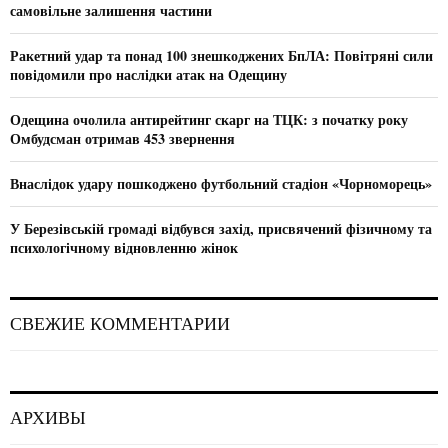
r
R
самовільне залишення частини
:
C
Ракетний удар та понад 100 знешкоджених БпЛА: Повітряні сили
повідомили про наслідки атак на Одещину
H
Одещина очолила антирейтинг скарг на ТЦК: з початку року
Омбудсман отримав 453 звернення
Внаслідок удару пошкоджено футбольний стадіон «Чорноморець»
У Березівській громаді відбувся захід, присвячений фізичному та
психологічному відновленню жінок
СВЕЖИЕ КОММЕНТАРИИ
АРХИВЫ