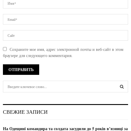
Сохраните мое имя, адрес электронной почты и веб-сайт в этом
браузере для следующего комментария.
S
e
a
S
r
c
E
СВЕЖИЕ ЗАПИСИ
h
f
A
o
На Одещині командира та солдата засудили до 5 років в’язниці за