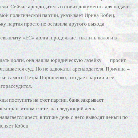
тели. Сейчас арендодатель готовит документы для подачи
амой политической партии, указывает Ирина Кобец,
ку партия просто не оставила другого выхода.
евыплату «ЕС» долга, продолжает платить налоги в
тдать долги, она нашла юридическую лазейку — просит
оглашается суд. Но не адвокаты арендодателя. Причина –
ке самого Петра Порошенко, что дает партии и ее
агорассудится.
жны поступить на счет партии, банк закрывает
воем транзитном счете, на следующий день
алагается арест, в тот же день с него выводят деньги по
сняет Кобец.