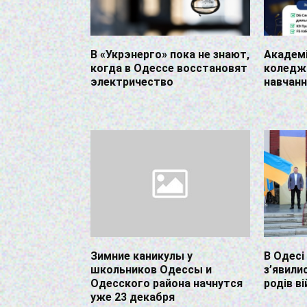
В «Укрэнерго» пока не знают,
Академ
когда в Одессе восстановят
коледж
электричество
навчан
Зимние каникулы у
В Одесі
школьников Одессы и
з’явилис
Одесского района начнутся
родів в
уже 23 декабря