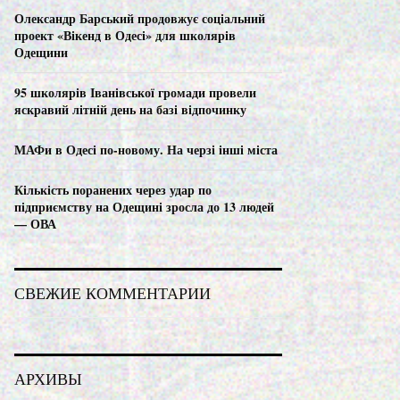
C
Олександр Барський продовжує соціальний
проект «Вікенд в Одесі» для школярів
H
Одещини
95 школярів Іванівської громади провели
яскравий літній день на базі відпочинку
МАФи в Одесі по-новому. На черзі інші міста
Кількість поранених через удар по
підприємству на Одещині зросла до 13 людей
— ОВА
СВЕЖИЕ КОММЕНТАРИИ
АРХИВЫ