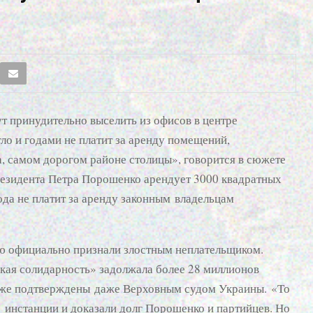
 принудительно выселить из офисов в центре
ло и годами не платит за аренду помещений,
, самом дорогом районе столицы», говорится в сюжете
езидента Петра Порошенко арендует 3000 квадратных
ода не платит за аренду законным владельцам
ю официально признали злостным неплательщиком.
ская солидарность» задолжала более 28 миллионов
а уже подтверждены даже Верховным судом Украины. «То
 инстанции и доказали долг Порошенко и партийцев. Но