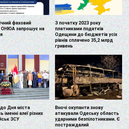
ічний фаховий
З початку 2023 року
 ОНЮА запрошує на
платниками податків
ня
Одещини до бюджетів усіх
рівнів сплачено 35,2 млрд
гривень
 до Дня міста
Вночі окупанти знову
ь іменні алеї різних
атакували Одеську область
ійськ ЗСУ
ударними безпілотниками. Є
постраждалий