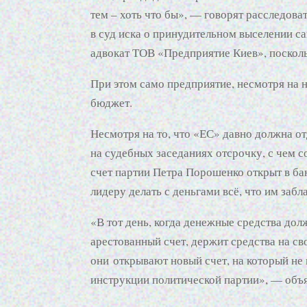
тем – хоть что бы», — говорят расследова
в суд иска о принудительном выселении с
адвокат ТОВ «Предприятие Киев», посколь
При этом само предприятие, несмотря на н
бюджет.
Несмотря на то, что «ЕС» давно должна о
на судебных заседаниях отсрочку, с чем с
счет партии Петра Порошенко открыт в бан
лидеру делать с деньгами всё, что им забл
«В тот день, когда денежные средства дол
арестованный счет, держит средства на с
они открывают новый счет, на который не н
инструкции политической партии», — объя