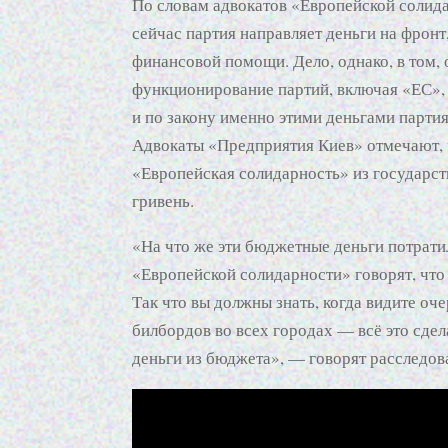
По словам адвокатов «Европейской солида
сейчас партия направляет деньги на фронт
финансовой помощи. Дело, однако, в том, 
функционирование партий, включая «ЕС», 
и по закону именно этими деньгами парти
Адвокаты «Предприятия Киев» отмечают, 
«Европейская солидарность» из государс
гривень.
«На что же эти бюджетные деньги потрати
«Европейской солидарности» говорят, что
Так что вы должны знать, когда видите о
билбордов во всех городах — всё это сдела
деньги из бюджета», — говорят расследов