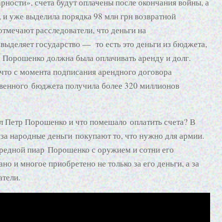
рности», счета будут оплачены после окончания войны, а
, и уже выделила порядка 98 млн грн возвратной
отмечают расследователи, что деньги на
выделяет государство — то есть это деньги из бюджета,
я Порошенко должна была оплачивать аренду и долг.
что с момента подписания арендного договора
твенного бюджета получила более 320 миллионов
л Петр Порошенко и что помешало оплатить счета? В
 за народные деньги покупают то, что нужно для армии.
чередной пиар Порошенко с оружием и сотни его
но и многое приобретено не только за его деньги, а за
атели.