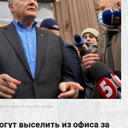
ть из офиса за неуплату аренды
гут выселить из офиса за