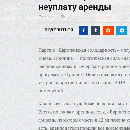
неуплату аренды
22.07.2023
0
ПОДЕЛИТЬСЯ
Партию «Европейская солидарность» могут
Киева. Причина — политическая сила «наг
расположенных в Печерском районе Киева
программы «Гроши». Политсила пятого пр
метров напротив Лавры, но с конца 2019 г
помещений.
Как показывают судебные решения, парти
Всего, по словам арендодателя, «Европей
гривень, из которых часть в 22 миллион
есть, арендодатели прошли все возможные