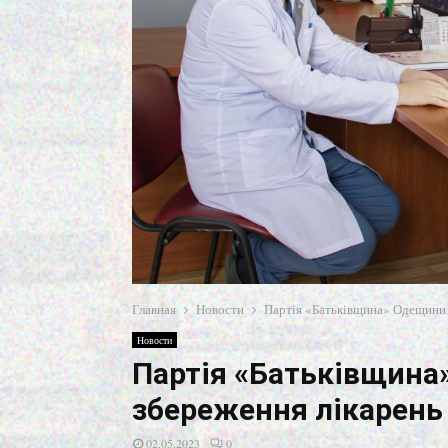
Главная
Новости
Партія «Батьківщина» Одещини б
Новости
Партія «Батьківщина
збереження лікарень
02.05.2023
0