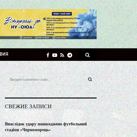
ВИЯ
S
e
a
S
r
c
E
СВЕЖИЕ ЗАПИСИ
h
f
A
o
Внаслідок удару пошкоджено футбольний
r
R
стадіон «Чорноморець»
: