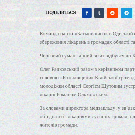
ПОДЕЛИТЬСЯ
Команда партії «Батьківщина» в Одеській 
збереження лікарень в громадах області 
Черговий гуманітарний візит відбувся до К
Олег Радковський разом з керівником пар
головою «Батьківщини» Кілійської громад
молодіжки області Сергієм Шутовим зустрі
лікарні Романом Ольховським.
За словами директора медзакладу, у зв’я
об’єднати із лікарнями сусідніх громад, о
жителів громади.