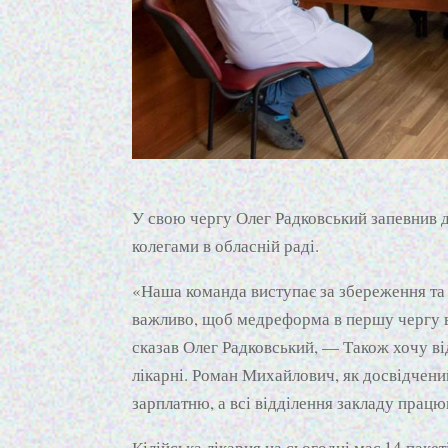
У свою чергу Олег Радковський запевнив д
колегами в обласній раді.
«Наша команда виступає за збереження та 
важливо, щоб медреформа в першу чергу в
сказав Олег Радковський, — Також хочу ві
лікарні. Роман Михайлович, як досвідчени
зарплатню, а всі відділення закладу прац
Кілійська лікарня на сьогодні має 14 паке