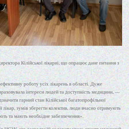
иректора Кілійської лікарні, що опрацює дане питання з
ефективну роботу усіх лікарень в області. Дуже
раховувала інтереси людей та доступність медицини, —
дзначити гарний стан Кілійської багатопрофільної
й лікар, зумів зберегти колектив, люди вчасно отримують
юють та мають необхідне забезпечення».
тів НСЗУ, що дозволяє їй надавати увесь спектр медичний