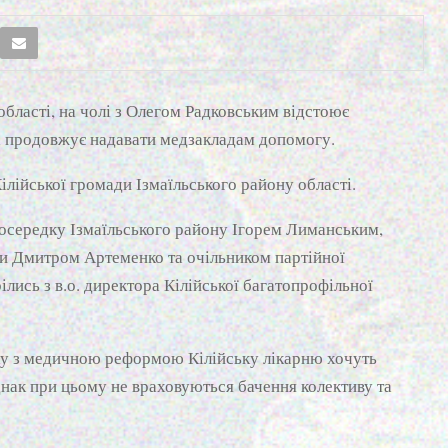
області, на чолі з Олегом Радковським відстоює
та продовжує надавати медзакладам допомогу.
ілійської громади Ізмаїльського району області.
тосередку Ізмаїльського району Ігорем Лиманським,
и Дмитром Артеменко та очільником партійної
лись з в.о. директора Кілійської багатопрофільної
зку з медичною реформою Кілійську лікарню хочуть
днак при цьому не враховуються бачення колективу та