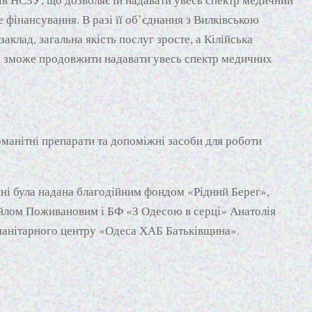
 фінансування. В разі її об’єднання з Вилківською
аклад, загальна якість послуг зросте, а Кілійська
я, зможе продовжити надавати увесь спектр медичних
манітні препарати та допоміжні засоби для роботи
рні була надана благодійним фондом «Рідний Берег»,
йлом Поживановим і БФ «З Одесою в серці» Анатолія
манітарного центру «Одеса ХАБ Батьківщина».