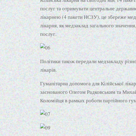
послуг та отримувати центральне державне
лікарнею (4 пакети НСЗУ), це збереже медз
лікарня, як медзаклад загального значенн
послуг.
Політики також передали медзакладу різно
лікарів.
Гуманітарна допомога для Кілійської ліка
заснованого Олегом Радковським та Миха
Коломійця в рамках роботи партійного гу