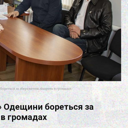
ореться за збереження лікарень в громадах
» Одещини бореться за
 в громадах