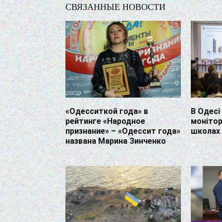
СВЯЗАННЫЕ НОВОСТИ
«Одесситкой года» в
В Одесі
рейтинге «Народное
монітор
признание» – «Одессит года»
школах
названа Марина Зинченко