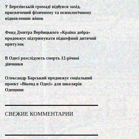
C
У Березівській громаді відбувся захід,
присвячений фізичному та психологічному
H
відновленню жінок
Фонд Дмитра Вербицького «Країна добра»
продовжує підтримувати підшефний дитячий
притулок
В Одесі розслідують смерть 12-річної
дівчинки
Олександр Барський продовжує соціальний
проект «Вікенд в Одесі» для школярів
Одещини
СВЕЖИЕ КОММЕНТАРИИ