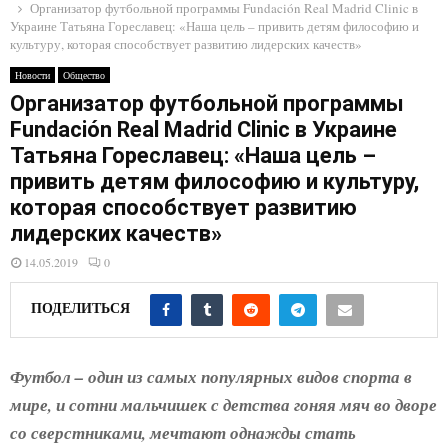
E
Организатор футбольной программы Fundación Real Madrid Clinic в
Украине Татьяна Гореславец: «Наша цель – привить детям философию и
культуру, которая способствует развитию лидерских качеств»
N
Новости
Общество
Организатор футбольной программы
U
Fundación Real Madrid Clinic в Украине
Татьяна Гореславец: «Наша цель –
привить детям философию и культуру,
которая способствует развитию
лидерских качеств»
14.05.2019
0
ПОДЕЛИТЬСЯ
Футбол – один из самых популярных видов спорта в
мире, и сотни мальчишек с детства гоняя мяч во дворе
со сверстниками, мечтают однажды стать