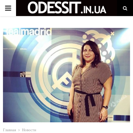
P
R
I
M
A
R
Y
M
Главная
Новости