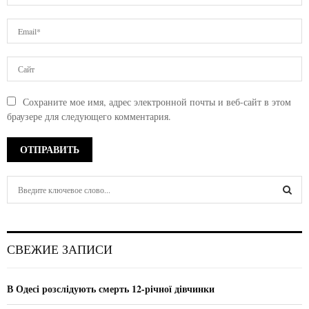
Сохраните мое имя, адрес электронной почты и веб-сайт в этом
браузере для следующего комментария.
S
e
a
S
r
c
E
СВЕЖИЕ ЗАПИСИ
h
f
A
o
В Одесі розслідують смерть 12-річної дівчинки
r
R