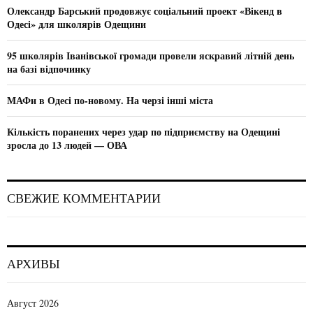
:
Олександр Барський продовжує соціальний проект «Вікенд в
C
Одесі» для школярів Одещини
H
95 школярів Іванівської громади провели яскравий літній день
на базі відпочинку
МАФи в Одесі по-новому. На черзі інші міста
Кількість поранених через удар по підприємству на Одещині
зросла до 13 людей — ОВА
СВЕЖИЕ КОММЕНТАРИИ
АРХИВЫ
Август 2026