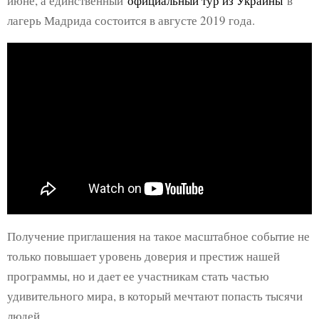
июне, а единственный
официальный тур из Украины
в
лагерь Мадрида состоится в августе 2019 года.
Получение приглашения на такое масштабное событие не
только повышает уровень доверия и престиж нашей
программы, но и дает ее участникам стать частью
удивительного мира, в который мечтают попасть тысячи
людей.