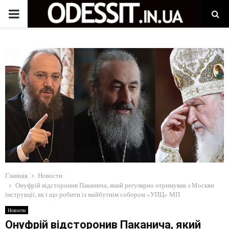
P
R
I
M
A
R
Главная
Новости
Y
Онуфрій відсторонив Паканича, який регулярно отримував з Москви
інструкції, як і що робити із майбутнім собором «УПЦ» МП
M
Новости
Онуфрій відсторонив Паканича, який