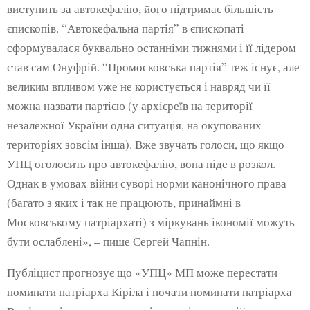
виступить за автокефалію, його підтримає більшість
єпископів. “Автокефальна партія” в єпископаті
сформувалася буквально останніми тижнями і її лідером
став сам Онуфрій. “Промосковська партія” теж існує, але
великим впливом уже не користується і навряд чи її
можна назвати партією (у архієреїв на території
незалежної України одна ситуація, на окупованих
територіях зовсім інша). Вже звучать голоси, що якщо
УПЦ оголосить про автокефалію, вона піде в розкол.
Однак в умовах війни суворі норми канонічного права
(багато з яких і так не працюють, принаймні в
Московському патріархаті) з міркувань ікономії можуть
бути ослаблені», – пише Сергей Чапнін.
Публіцист прогнозує що «УПЦ» МП може перестати
поминати патріарха Кіріла і почати поминати патріарха