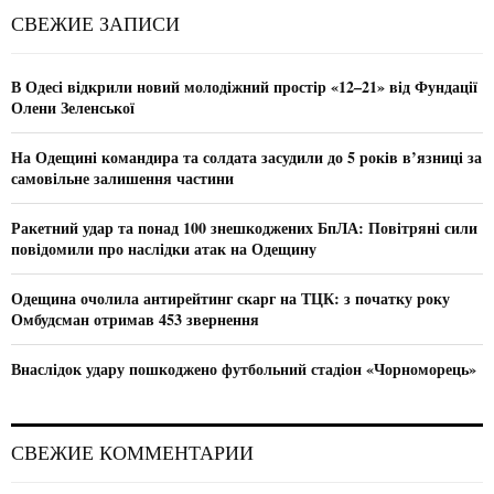
c
E
СВЕЖИЕ ЗАПИСИ
h
f
A
o
В Одесі відкрили новий молодіжний простір «12–21» від Фундації
r
R
Олени Зеленської
:
C
На Одещині командира та солдата засудили до 5 років в’язниці за
самовільне залишення частини
H
Ракетний удар та понад 100 знешкоджених БпЛА: Повітряні сили
повідомили про наслідки атак на Одещину
Одещина очолила антирейтинг скарг на ТЦК: з початку року
Омбудсман отримав 453 звернення
Внаслідок удару пошкоджено футбольний стадіон «Чорноморець»
СВЕЖИЕ КОММЕНТАРИИ