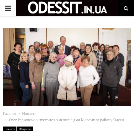
P
R
I
M
A
R
Y
Главная
Новости
M
Олег Радковський зустрівся з мешканцями Київського району Одеси
Новости
Общество