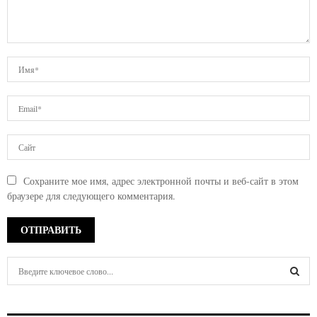
Сохраните мое имя, адрес электронной почты и веб-сайт в этом
браузере для следующего комментария.
S
e
a
S
r