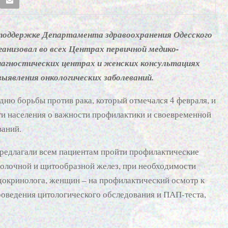
 поддержке Департамента здравоохранения Одесского
рганизовал во всех Центрах первичной медико-
агностических центрах и женских консультациях
выявления онкологических заболеваний.
ню борьбы против рака, который отмечался 4 февраля, и
и населения о важности профилактики и своевременной
ваний.
редлагали всем пациентам пройти профилактические
молочной и щитообразной желез, при необходимости
докринолога, женщин – на профилактический осмотр к
проведения цитологического обследования и ПАП-теста,
.