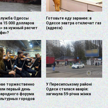
служба Одессы
Готовьте еду заранее: в
а 15 000 долларов
Одессе завтра отключат газ
» за нужный расчет
(адреса)
лфи»?
ове торжественно
У Пересипському районі
или первый день
Одеси сталася аварія:
ародного форума
загинула 59-річна жінка
ультурных городов