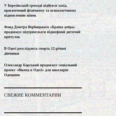
C
У Березівській громаді відбувся захід,
присвячений фізичному та психологічному
H
відновленню жінок
Фонд Дмитра Вербицького «Країна добра»
продовжує підтримувати підшефний дитячий
притулок
В Одесі розслідують смерть 12-річної
дівчинки
Олександр Барський продовжує соціальний
проект «Вікенд в Одесі» для школярів
Одещини
СВЕЖИЕ КОММЕНТАРИИ