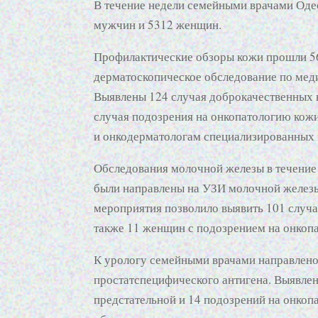
В течение недели семейными врачами Одес
мужчин и 5312 женщин.
Профилактические обзоры кожи прошли 562
дерматоскопическое обследование по мед
Выявлены 124 случая доброкачественных 
случая подозрения на онкопатологию кожи
и онкодерматологам специализированных
Обследования молочной железы в течение
были направлены на УЗИ молочной желез
мероприятия позволило выявить 101 случ
также 11 женщин с подозрением на онкопа
К урологу семейными врачами направлено
простатспецифического антигена. Выявле
предстательной и 14 подозрений на онкоп