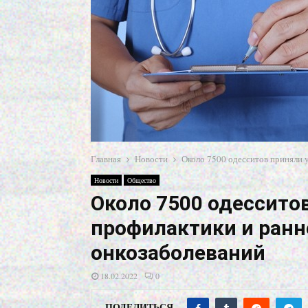
Главная
Новости
Около 7500 одесситов приняли 
Новости
Общество
Около 7500 одессито
профилактики и ранн
онкозаболеваний
18.02.2022
0
ПОДЕЛИТЬСЯ