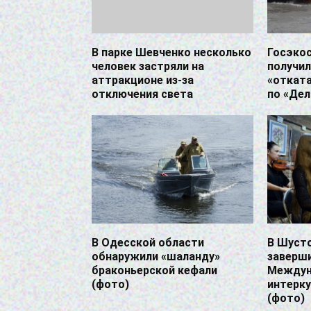
В парке Шевченко несколько
Госэко
человек застряли на
получил
аттракционе из-за
«отката
отключения света
по «Де
В Одесской области
В Шуст
обнаружили «шаланду»
заверш
браконьерской кефали
Междун
(фото)
интерк
(фото)