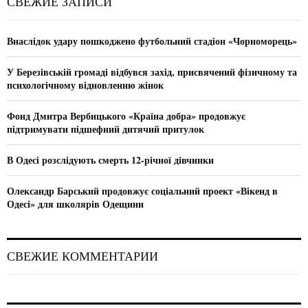
СВЕЖИЕ ЗАПИСИ
h
f
A
o
Внаслідок удару пошкоджено футбольний стадіон «Чорноморець»
r
R
:
У Березівській громаді відбувся захід, присвячений фізичному та
C
психологічному відновленню жінок
H
Фонд Дмитра Вербицького «Країна добра» продовжує
підтримувати підшефний дитячий притулок
В Одесі розслідують смерть 12-річної дівчинки
Олександр Барський продовжує соціальний проект «Вікенд в
Одесі» для школярів Одещини
СВЕЖИЕ КОММЕНТАРИИ