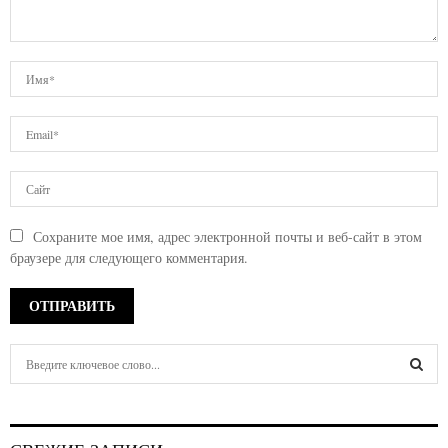
Сохраните мое имя, адрес электронной почты и веб-сайт в этом
браузере для следующего комментария.
S
e
a
S
r
c
E