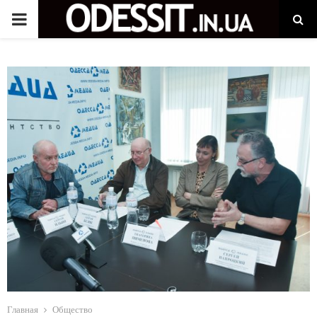
P
R
I
M
A
R
Y
M
Главная
Общество