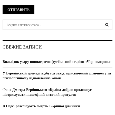
S
e
a
S
r
c
E
СВЕЖИЕ ЗАПИСИ
h
f
A
o
Внаслідок удару пошкоджено футбольний стадіон «Чорноморець»
r
R
:
У Березівській громаді відбувся захід, присвячений фізичному та
C
психологічному відновленню жінок
H
Фонд Дмитра Вербицького «Країна добра» продовжує
підтримувати підшефний дитячий притулок
В Одесі розслідують смерть 12-річної дівчинки