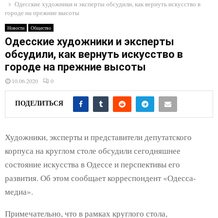
E
Одесские художники и эксперты обсудили, как вернуть искусство в
городе на прежние высоты
N
Новости
Общество
Одесские художники и эксперты
обсудили, как вернуть искусство в
U
городе на прежние высоты
10.06.2020
0
ПОДЕЛИТЬСЯ
Художники, эксперты и представители депутатского
корпуса на круглом столе обсудили сегодняшнее
состояние искусства в Одессе и перспективы его
развития. Об этом сообщает корреспондент «Одесса-
медиа».
Примечательно, что в рамках круглого стола,