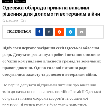
E
Новости
Общество
Одеська облрада приняла важливі
рішення для допомоги ветеранам війни
N
12.09.2025
0
U
ПОДЕЛИТЬСЯ
Відбулося чергове засідання сесії Одеської обласної
ради. Депутати розглянули робочі питання стосовно
об’єктів комунальної власності громад та земельних
правовідносини. Однак головні питання ради
стосувались захисту та допомоги ветеранам війни.
По перше депутати підтримали питання про внесення
змін до назви та повноважень постійної комісії Одеської
облради з питань охорони здоров’я та соціальної
політики. Відтепер комісія буде також займатись