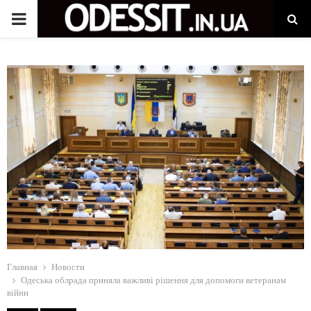
P
R
I
M
A
R
Y
Главная
Новости
M
Одеська облрада приняла важливі рішення для допомоги ветеранам
війни