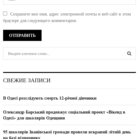
Сохраните мое имя, адрес электронной почты и веб-сайт в этом
браузере для следующего комментария.
S
e
a
S
r
c
E
СВЕЖИЕ ЗАПИСИ
h
f
A
o
В Одесі розслідують смерть 12-річної дівчинки
r
R
:
Олександр Барський продовжує соціальний проект «Вікенд в
C
Одесі» для школярів Одещини
H
95 школярів Іванівської громади провели яскравий літній день
на базі відпочинку