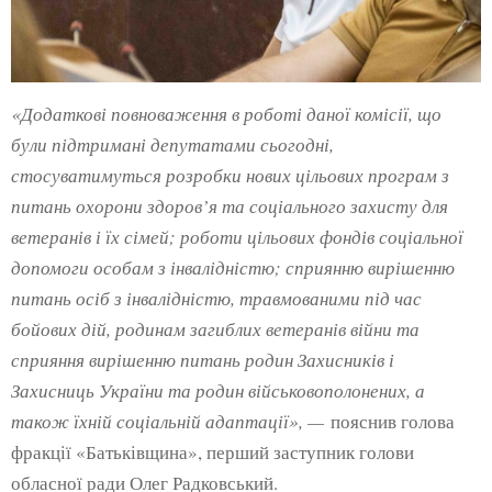
«Додаткові повноваження в роботі даної комісії, що
були підтримані депутатами сьогодні,
стосуватимуться розробки нових цільових програм з
питань охорони здоров’я та соціального захисту для
ветеранів і їх сімей; роботи цільових фондів соціальної
допомоги особам з інвалідністю; сприянню вирішенню
питань осіб з інвалідністю, травмованими під час
бойових дій, родинам загиблих ветеранів війни та
сприяння вирішенню питань родин Захисників і
Захисниць України та родин військовополонених, а
також їхній соціальній адаптації», —
пояснив голова
фракції «Батьківщина», перший заступник голови
обласної ради Олег Радковський.