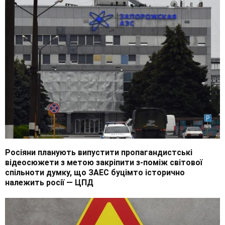
Росіяни планують випустити пропагандистські
відеосюжети з метою закріпити з-поміж світової
спільноти думку, що ЗАЕС буцімто історично
належить росії — ЦПД