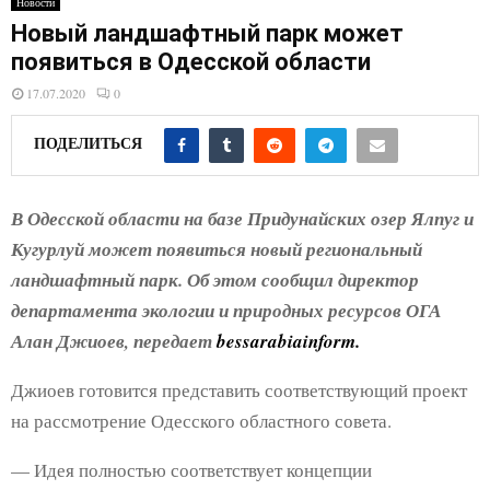
Новости
E
Новый ландшафтный парк может
появиться в Одесской области
N
17.07.2020
0
U
ПОДЕЛИТЬСЯ
В Одесской области на базе Придунайских озер Ялпуг и
Кугурлуй может появиться новый региональный
ландшафтный парк. Об этом сообщил директор
департамента экологии и природных ресурсов ОГА
Алан Джиоев, передает
bessarabiainform.
Джиоев готовится представить соответствующий проект
на рассмотрение Одесского областного совета.
— Идея полностью соответствует концепции