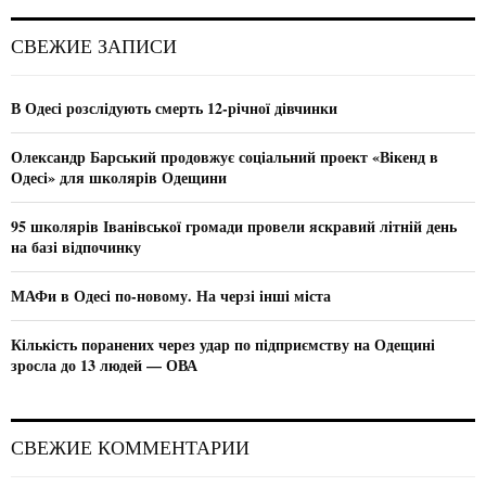
r
c
E
СВЕЖИЕ ЗАПИСИ
h
f
A
o
В Одесі розслідують смерть 12-річної дівчинки
r
R
:
Олександр Барський продовжує соціальний проект «Вікенд в
C
Одесі» для школярів Одещини
H
95 школярів Іванівської громади провели яскравий літній день
на базі відпочинку
МАФи в Одесі по-новому. На черзі інші міста
Кількість поранених через удар по підприємству на Одещині
зросла до 13 людей — ОВА
СВЕЖИЕ КОММЕНТАРИИ