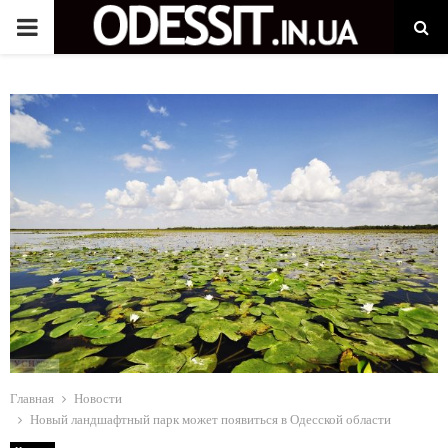
P
R
I
M
A
R
Y
Главная
Новости
M
Новый ландшафтный парк может появиться в Одесской области