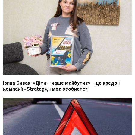
Ірина Сивак: «Діти – наше майбутнє» – це кредо і
компанії «Strateg», і моє особисте»