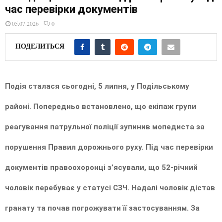
E
час перевірки документів
05.07.2026
0
N
ПОДЕЛИТЬСЯ
U
Подія сталася сьогодні, 5 липня, у Подільському
районі. Попередньо встановлено, що екіпаж групи
реагування патрульної поліції зупинив мопедиста за
порушення Правил дорожнього руху. Під час перевірки
документів правоохоронці з’ясували, що 52-річний
чоловік перебуває у статусі СЗЧ. Надалі чоловік дістав
гранату та почав погрожувати її застосуванням. За