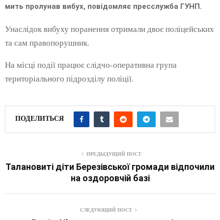
мить пролунав вибух, повідомляє пресслужба ГУНП.
Унаслідок вибуху поранення отримали двоє поліцейських
та сам правопорушник.
На місці події працює слідчо-оперативна група
територіального підрозділу поліції.
ПОДЕЛИТЬСЯ
ПРЕДЫДУЩИЙ ПОСТ
Талановиті діти Березівської громади відпочили
на оздоровчій базі
СЛЕДУЮЩИЙ ПОСТ