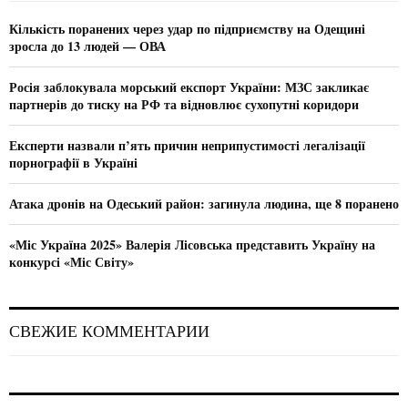
f
A
o
Кількість поранених через удар по підприємству на Одещині
r
R
зросла до 13 людей — ОВА
:
C
Росія заблокувала морський експорт України: МЗС закликає
партнерів до тиску на РФ та відновлює сухопутні коридори
H
Експерти назвали п’ять причин неприпустимості легалізації
порнографії в Україні
Атака дронів на Одеський район: загинула людина, ще 8 поранено
«Міс Україна 2025» Валерія Лісовська представить Україну на
конкурсі «Міс Світу»
СВЕЖИЕ КОММЕНТАРИИ