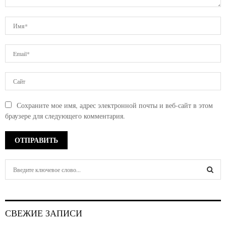
Сохраните мое имя, адрес электронной почты и веб-сайт в этом
браузере для следующего комментария.
S
e
a
S
r
c
E
СВЕЖИЕ ЗАПИСИ
h