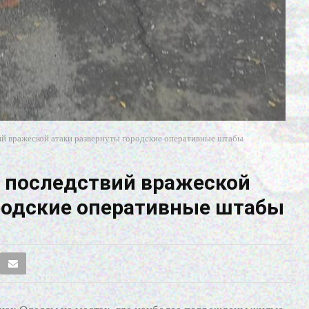
ий вражеской атаки развернуты городские оперативные штабы
 последствий вражеской
родские оперативные штабы