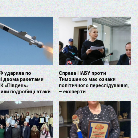
Ф ударила по
Справа НАБУ проти
і двома ракетами
Тимошенко має ознаки
ПК «Південь»
політичного переслідування,
или подробиці атаки
– експерти