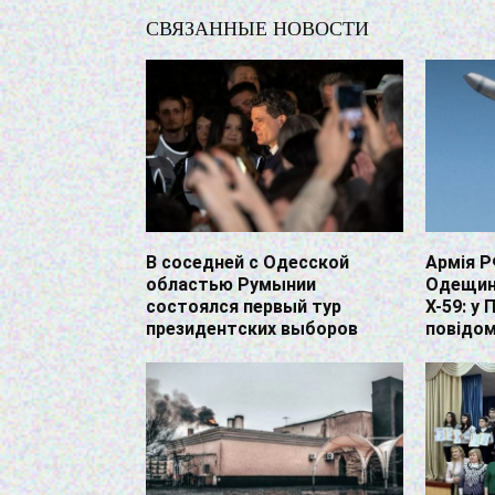
СВЯЗАННЫЕ НОВОСТИ
В соседней с Одесской
Армія Р
областью Румынии
Одещин
состоялся первый тур
Х-59: у 
президентских выборов
повідом