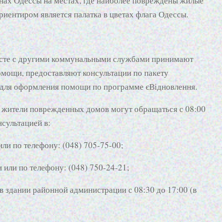
ах Одессы на местах, где наиболее повреждены жилые
риентиром является палатка в цветах флага Одессы.
сте с другими коммунальными службами принимают
мощи, предоставляют консультации по пакету
 для оформления помощи по программе єВідновлення.
о жители поврежденных домов могут обращаться с 08:00
нсультацией в:
и по телефону: (048) 705-75-00;
или по телефону: (048) 750-24-21;
 здании районной администрации с 08:30 до 17:00 (в