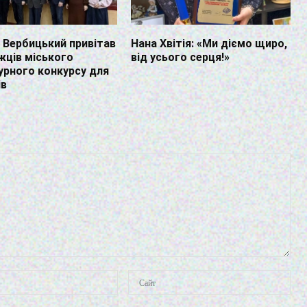
Вербицький привітав
Нана Хвітія: «Ми діємо щиро,
ців міського
від усього серця!»
урного конкурсу для
ів