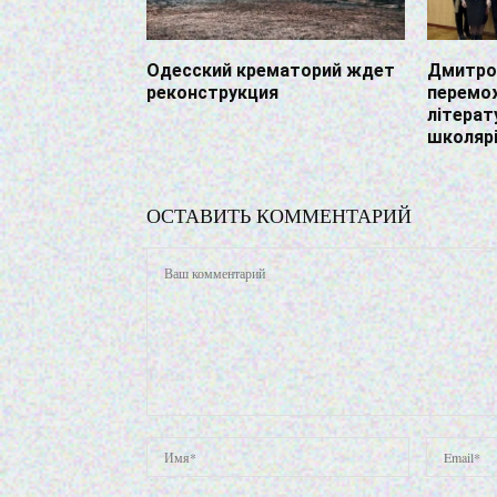
Одесский крематорий ждет
Дмитро 
реконструкция
перемож
літерат
школяр
ОСТАВИТЬ КОММЕНТАРИЙ