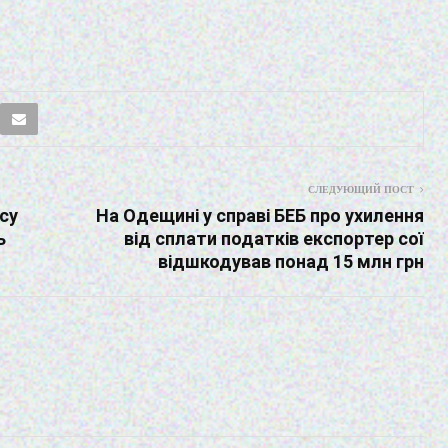
СЛЕДУЮЩИЙ ПОСТ
су
На Одещині у справі БЕБ про ухилення
ь
від сплати податків експортер сої
відшкодував понад 15 млн грн