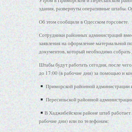
Утром в Приморском и Пересыпском район
здания, развернуты оперативные штабы. О
Об этом сообщили в Одесском горсовете.
Сотрудники районных администраций вме
заявления на оформление материальной по
документов, который необходимо собрать
Штабы будут работать сегодня, после чег
до 17:00 (в рабочие дни) за помощью и ко
Приморской районной администрации ил
Пересипьской районной администрации 
В Хаджибейском районе штаб работает в
рабочие дни) или по телефонам: