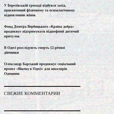
C
У Березівській громаді відбувся захід,
присвячений фізичному та психологічному
H
відновленню жінок
Фонд Дмитра Вербицького «Країна добра»
продовжує підтримувати підшефний дитячий
притулок
В Одесі розслідують смерть 12-річної
дівчинки
Олександр Барський продовжує соціальний
проект «Вікенд в Одесі» для школярів
Одещини
СВЕЖИЕ КОММЕНТАРИИ