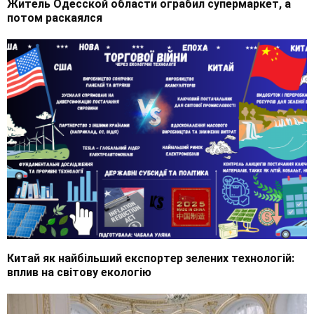
Житель Одесской области ограбил супермаркет, а
потом раскаялся
Китай як найбільший експортер зелених технологій:
вплив на світову екологію