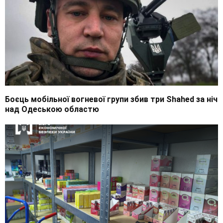
Боєць мобільної вогневої групи збив три Shahed за ніч
над Одеською областю