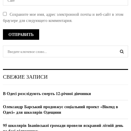
Сохраните мое имя, адрес электронной почты и веб-сайт в этом
браузере для следующего комментария.
S
e
a
S
r
c
E
СВЕЖИЕ ЗАПИСИ
h
f
A
o
В Одесі розслідують смерть 12-річної дівчинки
r
R
:
Олександр Барський продовжує соціальний проект «Вікенд в
C
Одесі» для школярів Одещини
H
95 школярів Іванівської громади провели яскравий літній день
на базі відпочинку