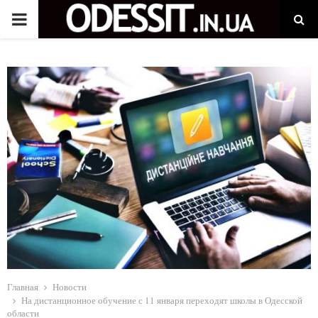
P
R
I
M
A
R
Y
M
Главная
Новости
На дистанционное обучение с 11 января переходят школы в Одесской
области