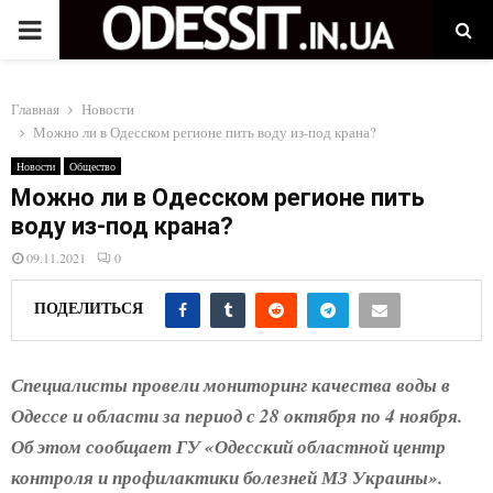
P
R
Главная
Новости
Можно ли в Одесском регионе пить воду из-под крана?
I
Новости
Общество
Можно ли в Одесском регионе пить
M
воду из-под крана?
09.11.2021
0
A
ПОДЕЛИТЬСЯ
R
Y
Специалисты провели мониторинг качества воды в
Одессе и области за период с 28 октября по 4 ноября.
M
Об этом сообщает ГУ «Одесский областной центр
контроля и профилактики болезней МЗ Украины».