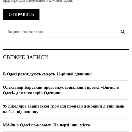
браузере для следующего комментария.
S
e
a
S
r
c
E
СВЕЖИЕ ЗАПИСИ
h
f
A
o
В Одесі розслідують смерть 12-річної дівчинки
r
R
:
Олександр Барський продовжує соціальний проект «Вікенд в
C
Одесі» для школярів Одещини
H
95 школярів Іванівської громади провели яскравий літній день
на базі відпочинку
МАФи в Одесі по-новому. На черзі інші міста