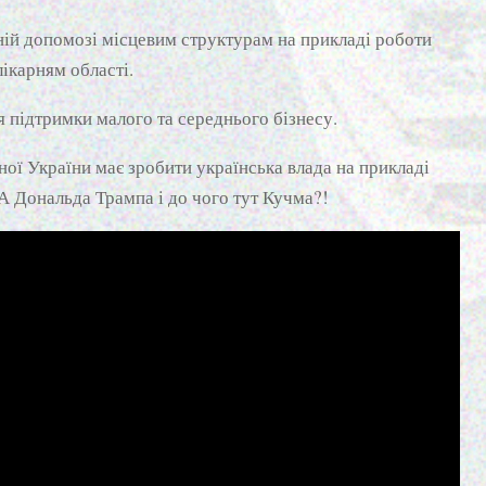
ьній допомозі місцевим структурам на прикладі роботи
ікарням області.
 підтримки малого та середнього бізнесу.
ої України має зробити українська влада на прикладі
 Дональда Трампа і до чого тут Кучма?!