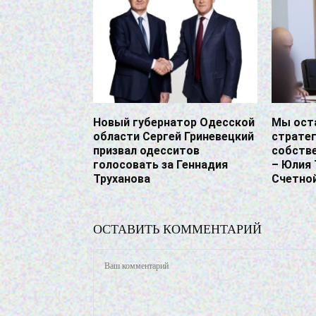
Новый губернатор Одесской
Мы ост
области Сергей Гриневецкий
страте
призвал одесситов
собств
голосовать за Геннадия
– Юлия
Труханова
Счетно
ОСТАВИТЬ КОММЕНТАРИЙ