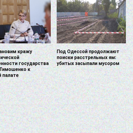
ановим кражу
Под Одессой продолжают
гической
поиски расстрельных ям:
енности государства
убитых засыпали мусором
 Тимошенко к
й палате