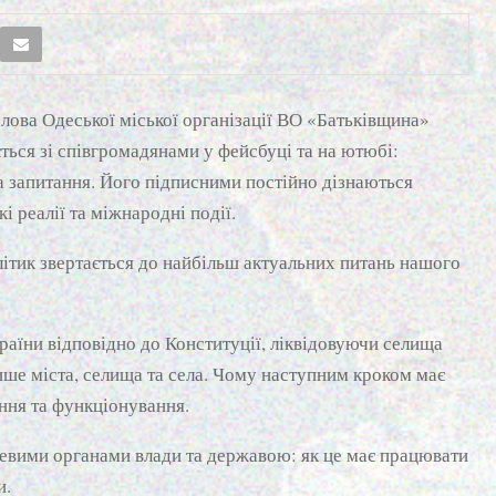
олова Одеської міської організації ВО «Батьківщина»
ься зі співгромадянами у фейсбуці та на ютюбі:
на запитання. Його підписними постійно дізнаються
і реалії та міжнародні події.
олітик звертається до найбільш актуальних питань нашого
раїни відповідно до Конституції, ліквідовуючи селища
лише міста, селища та села. Чому наступним кроком має
ння та функціонування.
евими органами влади та державою: як це має працювати
и.