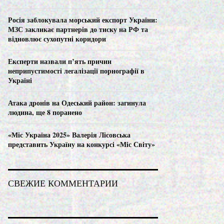
C
Росія заблокувала морський експорт України:
H
МЗС закликає партнерів до тиску на РФ та
відновлює сухопутні коридори
Експерти назвали п’ять причин
неприпустимості легалізації порнографії в
Україні
Атака дронів на Одеський район: загинула
людина, ще 8 поранено
«Міс Україна 2025» Валерія Лісовська
представить Україну на конкурсі «Міс Світу»
СВЕЖИЕ КОММЕНТАРИИ