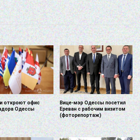
ии откроют офис
Вице-мэр Одессы посетил
адора Одессы
Ереван с рабочим визитом
(фоторепортаж)