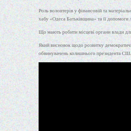
Роль волонтерів у фінансовій та матеріал
хабу «Одеса Батьківщина» та її допомоги л
Що мають робити місцеві органи влади для
Який висновок щодо розвитку демократичн
обвинувачень колишнього президента США