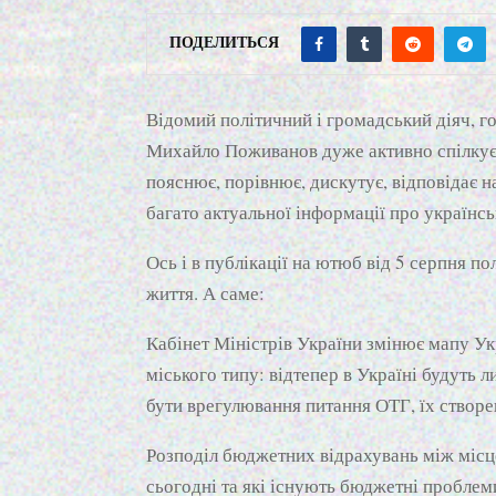
ПОДЕЛИТЬСЯ
Відомий політичний і громадський діяч, г
Михайло Поживанов дуже активно спілкуєт
пояснює, порівнює, дискутує, відповідає 
багато актуальної інформації про українськ
Ось і в публікації на ютюб від 5 серпня п
життя. А саме:
Кабінет Міністрів України змінює мапу Ук
міського типу: відтепер в Україні будуть 
бути врегулювання питання ОТГ, їх створе
Розподіл бюджетних відрахувань між місц
сьогодні та які існують бюджетні проблем