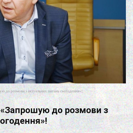
 до розмови з актуальних питань сьогодення»!
«Запрошую до розмови з
ьогодення»!