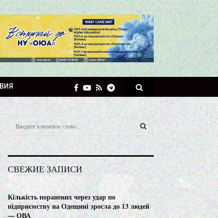
ВИЯ
S
e
a
S
r
c
E
СВЕЖИЕ ЗАПИСИ
h
f
A
o
Кількість поранених через удар по
r
R
підприємству на Одещині зросла до 13 людей
:
— ОВА