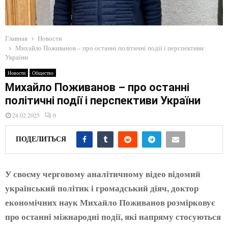
E
N
Главная
Новости
Михайло Поживанов – про останні політичні події і перспективи
U
України
Новости
Общество
Михайло Поживанов – про останні
політичні події і перспективи України
24.02.2025
0
ПОДЕЛИТЬСЯ
У своєму черговому аналітичному відео відомий
український політик і громадський діяч, доктор
економічних наук Михайло Поживанов розмірковує
про останні міжнародні події, які напряму стосуються