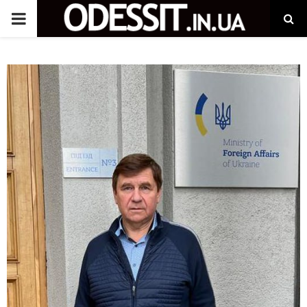
P
R
I
M
A
R
Y
M