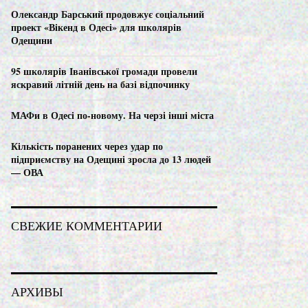
C
Олександр Барський продовжує соціальний
проект «Вікенд в Одесі» для школярів
H
Одещини
95 школярів Іванівської громади провели
яскравий літній день на базі відпочинку
МАФи в Одесі по-новому. На черзі інші міста
Кількість поранених через удар по
підприємству на Одещині зросла до 13 людей
— ОВА
СВЕЖИЕ КОММЕНТАРИИ
АРХИВЫ