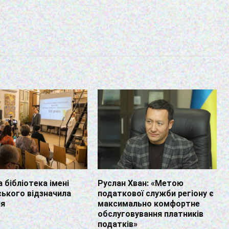
 бібліотека імені
Руслан Хван: «Метою
ького відзначила
податкової служби регіону є
чя
максимально комфортне
обслуговування платників
податків»