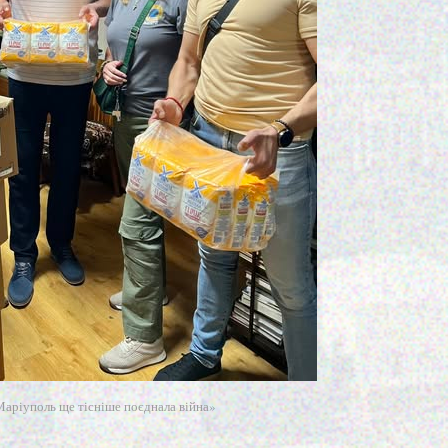
аріуполь ще тісніше поєднала війна»