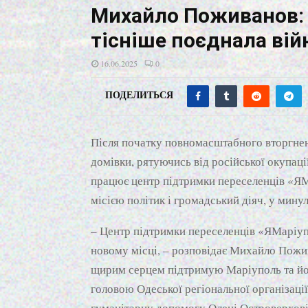
Михайло Поживанов: 
тісніше поєднала вій
16.06.2025
0
ПОДЕЛИТЬСЯ
Після початку повномасштабного вторгнен
домівки, рятуючись від російської окупаці
працює центр підтримки переселенців «ЯМ
місією політик і громадський діяч, у ми
– Центр підтримки переселенців «ЯМаріуп
новому місці, – розповідає Михайло Пожив
щирим серцем підтримую Маріуполь та йог
головою Одеської регіональної організації
гуманітарну допомогу Олені Островерхові