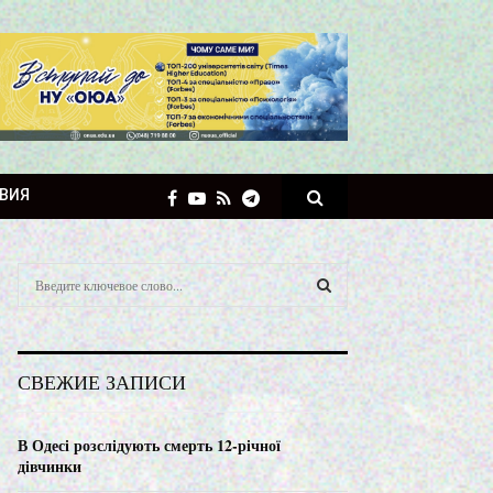
ВИЯ
S
e
a
S
r
c
E
СВЕЖИЕ ЗАПИСИ
h
f
A
o
В Одесі розслідують смерть 12-річної
r
R
дівчинки
: