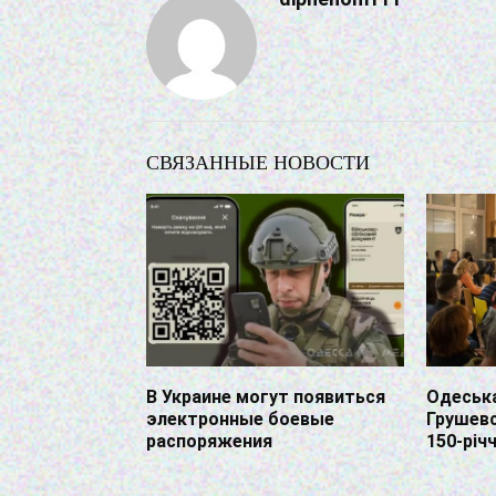
СВЯЗАННЫЕ НОВОСТИ
В Украине могут появиться
Одеська
электронные боевые
Грушевс
распоряжения
150-річ