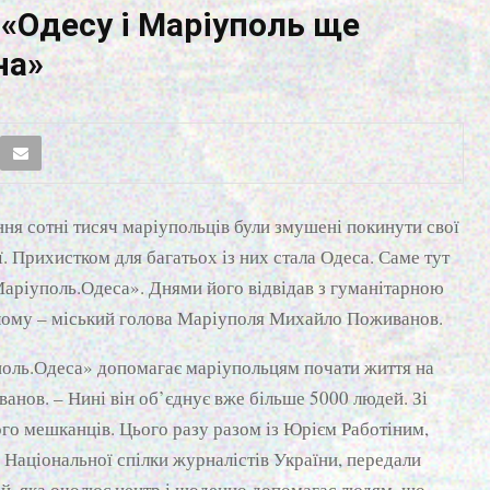
«Одесу і Маріуполь ще
на»
ня сотні тисяч маріупольців були змушені покинути свої
ї. Прихистком для багатьох із них стала Одеса. Саме тут
аріуполь.Одеса». Днями його відвідав з гуманітарною
нулому – міський голова Маріуполя Михайло Поживанов.
оль.Одеса» допомагає маріупольцям почати життя на
анов. – Нині він об’єднує вже більше 5000 людей. Зі
о мешканців. Цього разу разом із Юрієм Работіним,
 Національної спілки журналістів України, передали
й, яка очолює центр і щоденно допомагає людям, що