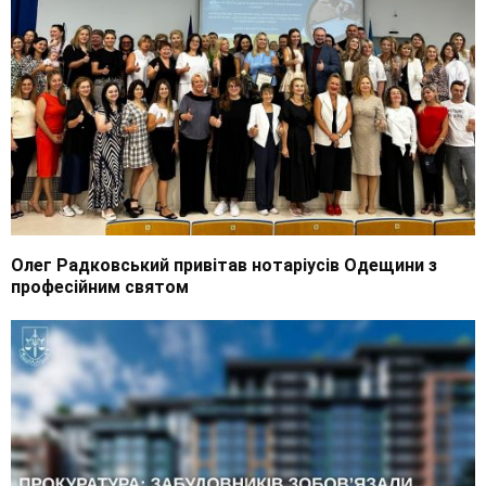
Олег Радковський привітав нотаріусів Одещини з
професійним святом