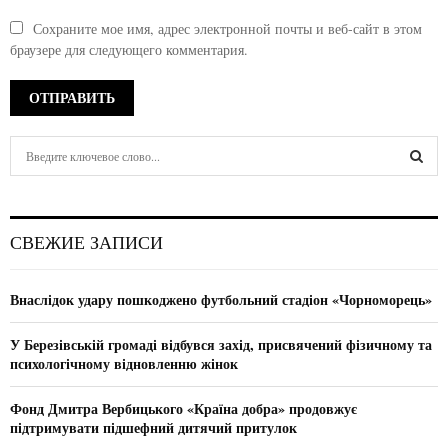
Сохраните мое имя, адрес электронной почты и веб-сайт в этом
браузере для следующего комментария.
S
e
a
S
r
c
E
СВЕЖИЕ ЗАПИСИ
h
f
A
o
Внаслідок удару пошкоджено футбольний стадіон «Чорноморець»
r
R
:
У Березівській громаді відбувся захід, присвячений фізичному та
C
психологічному відновленню жінок
H
Фонд Дмитра Вербицького «Країна добра» продовжує
підтримувати підшефний дитячий притулок