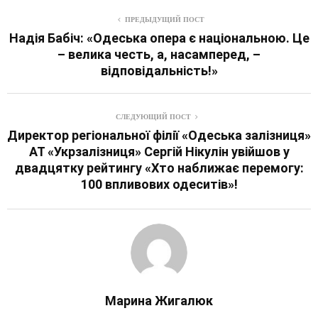
ПРЕДЫДУЩИЙ ПОСТ
Надія Бабіч: «Одеська опера є національною. Це
– велика честь, а, насамперед, –
відповідальність!»
СЛЕДУЮЩИЙ ПОСТ
Директор регіональної філії «Одеська залізниця»
АТ «Укрзалізниця» Сергій Нікулін увійшов у
двадцятку рейтингу «Хто наближає перемогу:
100 впливових одеситів»!
Марина Жигалюк