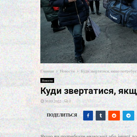
Главная
Новости
Куди звертатися, якщо потребує
Новости
Куди звертатися, якщ
30.03.2022
0
ПОДЕЛИТЬСЯ
Якщо ви потребуєте евакуації або іншої 