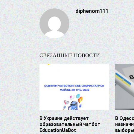
diphenom111
СВЯЗАННЫЕ НОВОСТИ
В Украине действует
В Одес
образовательный чатбот
назнач
EducationUaBot
выбор