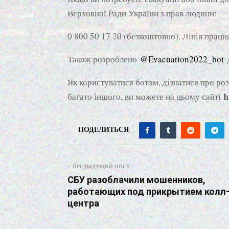
Верховної Ради України з прав людини:
0 800 50 17 20 (безкоштовно). Лінія працю
Також розроблено
@Evacuation2022_bot
д
Як користуватися ботом, дізнатися про роз
багато іншого, ви можете на цьому сайті
h
ПОДЕЛИТЬСЯ
ПРЕДЫДУЩИЙ ПОСТ
СБУ разоблачили мошенников,
работающих под прикрытием колл
центра