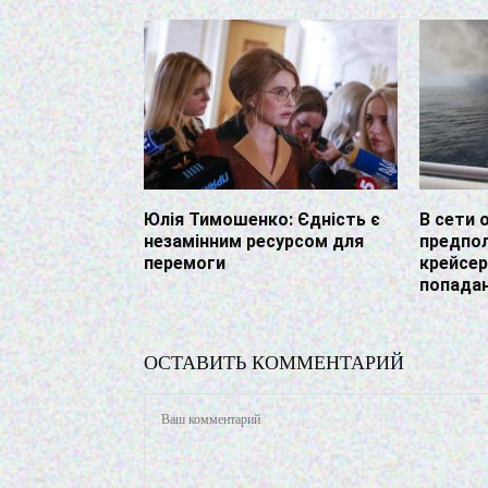
Юлія Тимошенко: Єдність є
В сети 
незамінним ресурсом для
предпо
перемоги
крейсер
попадан
ОСТАВИТЬ КОММЕНТАРИЙ