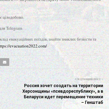
є цілодобово.
ля Telegram
клад евакуаційних поїздів, знайти зниклих безвісти та
ttps://evacuation2022.com/
СЛЕДУЮЩИЙ ПОСТ
Россия хочет создать на территории
-
Херсонщины «псевдореспублику», а в
Беларуси идет перемещение техники
– Генштаб