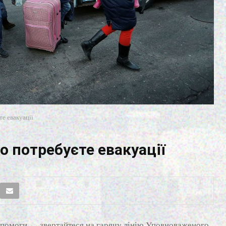
те евакуації
о потребуєте евакуації
допомоги — звертайтеся на гарячу лінію Уповноваженого