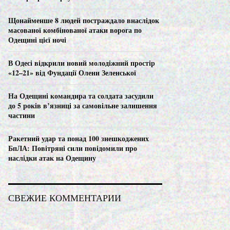
C
Щонайменше 8 людей постраждало внаслідок
H
масованої комбінованої атаки ворога по
Одещині цієї ночі
В Одесі відкрили новий молодіжний простір
«12–21» від Фундації Олени Зеленської
На Одещині командира та солдата засудили
до 5 років в’язниці за самовільне залишення
частини
Ракетний удар та понад 100 знешкоджених
БпЛА: Повітряні сили повідомили про
наслідки атак на Одещину
СВЕЖИЕ КОММЕНТАРИИ