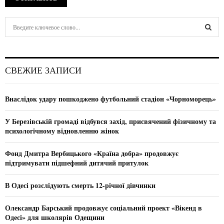
S
e
a
S
r
c
E
СВЕЖИЕ ЗАПИСИ
h
f
A
o
Внаслідок удару пошкоджено футбольний стадіон «Чорноморець»
r
R
:
У Березівській громаді відбувся захід, присвячений фізичному та
C
психологічному відновленню жінок
H
Фонд Дмитра Вербицького «Країна добра» продовжує
підтримувати підшефний дитячий притулок
В Одесі розслідують смерть 12-річної дівчинки
Олександр Барський продовжує соціальний проект «Вікенд в
Одесі» для школярів Одещини