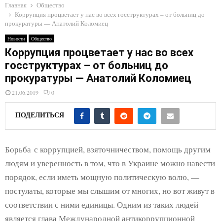
E
Главная
Общество
Коррупция процветает у нас во всех госструктурах – от больниц до
прокуратуры — Анатолий Коломиец
N
Новости
Общество
Коррупция процветает у нас во всех
U
госструктурах – от больниц до
прокуратуры — Анатолий Коломиец
21.06.2019
0
ПОДЕЛИТЬСЯ
Борьба с коррупцией, взяточничеством, помощь другим
людям и уверенность в том, что в Украине можно навести
порядок, если иметь мощную политическую волю, —
постулаты, которые мы слышим от многих, но вот живут в
соответствии с ними единицы. Одним из таких людей
является глава Международной антикоррупционной