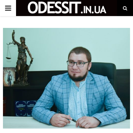
P
R
I
M
A
R
Y
M