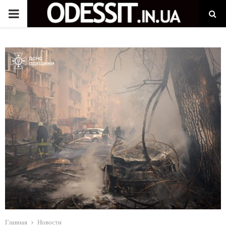
P
R
I
M
A
R
Y
M
Главная
Новости