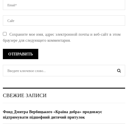
Сохраните мое имя, адрес электронной почты и веб-сайт в этом
браузере для следующего комментария.
S
e
a
S
r
c
E
СВЕЖИЕ ЗАПИСИ
h
f
A
o
Фонд Дмитра Вербицького «Країна добра» продовжує
r
R
підтримувати підшефний дитячий притулок
:
C