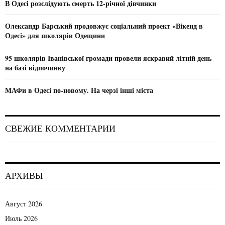
В Одесі розслідують смерть 12-річної дівчинки
H
Олександр Барський продовжує соціальний проект «Вікенд в
Одесі» для школярів Одещини
95 школярів Іванівської громади провели яскравий літній день
на базі відпочинку
МАФи в Одесі по-новому. На черзі інші міста
СВЕЖИЕ КОММЕНТАРИИ
АРХИВЫ
Август 2026
Июль 2026