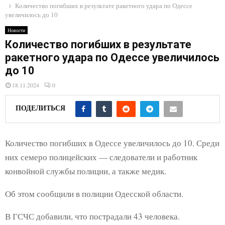
E
Количество погибших в результате ракетного удара по Одессе
увеличилось до 10
N
Новости
Количество погибших в результате
ракетного удара по Одессе увеличилось
U
до 10
18.11.2024
0
ПОДЕЛИТЬСЯ
Количество погибших в Одессе увеличилось до 10. Среди
них семеро полицейских — следователи и работник
конвойной службы полиции, а также медик.
Об этом сообщили в полиции Одесской области.
В ГСЧС добавили, что пострадали 43 человека.