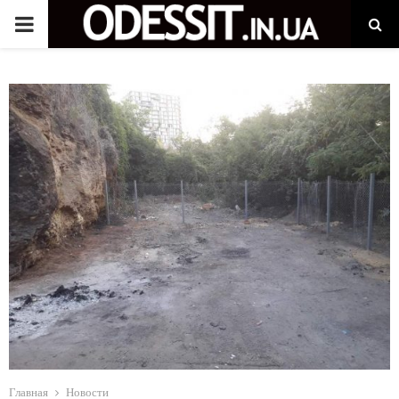
P
R
I
M
A
R
Y
M
Главная
Новости