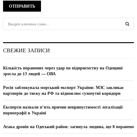
S
e
a
S
r
c
E
СВЕЖИЕ ЗАПИСИ
h
f
A
o
Кількість поранених через удар по підприємству на Одещині
r
R
зросла до 13 людей — ОВА
:
C
Росія заблокувала морський експорт України: МЗС закликає
партнерів до тиску на РФ та відновлює сухопутні коридори
H
Експерти назвали п’ять причин неприпустимості легалізації
порнографії в Україні
Атака дронів на Одеський район: загинула людина, ще 8 поранено