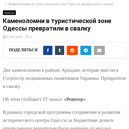
E
Каменоломни в туристической зоне Одессы превратили в свалку
Новости
N
Каменоломни в туристической зоне
Одессы превратили в свалку
U
13.05.2020
0
ПОДЕЛИТЬСЯ
Две каменоломни в районе Аркадии, которые внесли в
Госреестр недвижимых памятников Украины. Превратили
в свалку.
Об этом сообщает ТГ-канал
«Ревизор»
.
В рамках городской программы сохранения и развития
исторического центра Одессы за бюджетные деньги
прилегающая территория были очищена от мусора,