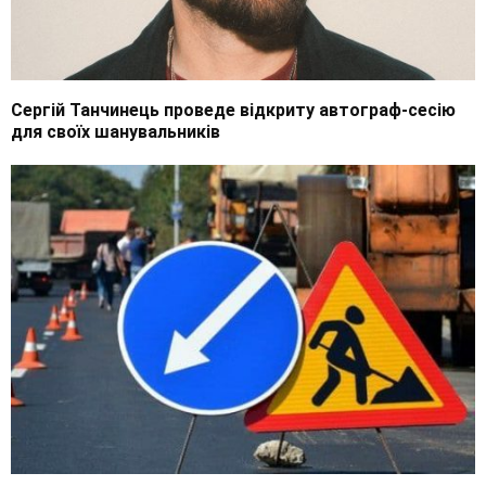
Сергій Танчинець проведе відкриту автограф-сесію
для своїх шанувальників