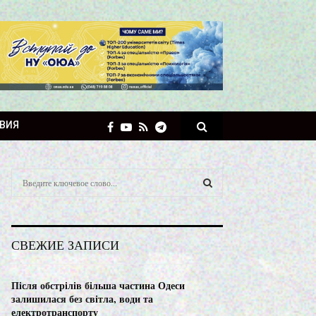
ВИЯ
S
e
a
S
r
c
E
СВЕЖИЕ ЗАПИСИ
h
f
A
o
Після обстрілів більша частина Одеси
r
R
залишилася без світла, води та
:
електротранспорту