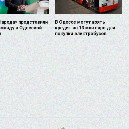
Народа» представили
В Одессе могут взять
оманду в Одесской
кредит на 13 млн евро для
и
покупки электробусов