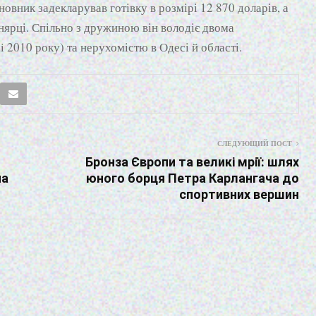
новник задекларував готівку в розмірі 12 870 доларів, а
пнярці. Спільно з дружиною він володіє двома
 2010 року) та нерухомістю в Одесі й області.
СЛЕДУЮЩИЙ ПОСТ
Бронза Європи та великі мрії: шлях
на
юного борця Петра Карлангача до
спортивних вершин