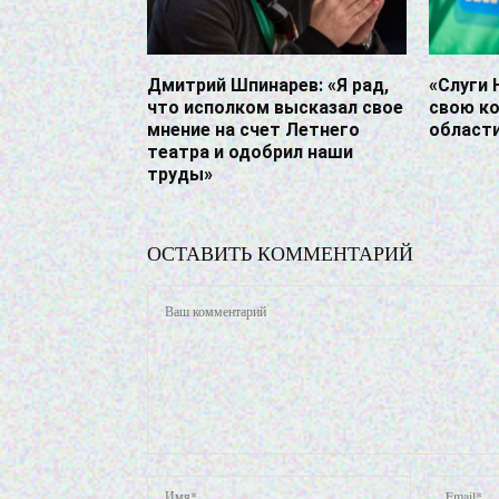
Дмитрий Шпинарев: «Я рад,
«Слуги 
что исполком высказал свое
свою к
мнение на счет Летнего
област
театра и одобрил наши
труды»
ОСТАВИТЬ КОММЕНТАРИЙ