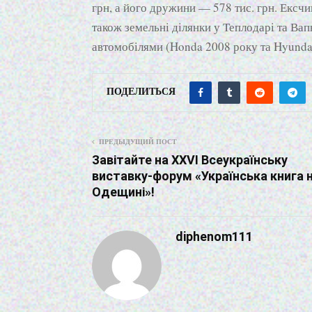
грн, а його дружини — 578 тис. грн. Ексчи
також земельні ділянки у Теплодарі та Ва
автомобілями (Honda 2008 року та Hyundai
ПОДЕЛИТЬСЯ
ПРЕДЫДУЩИЙ ПОСТ
Завітайте на XXVІ Всеукраїнську
виставку-форум «Українська книга 
Одещині»!
diphenom111