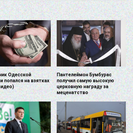
ник Одесской
Пантелеймон Бумбурас
 попался на взятках
получил самую высокую
видео)
церковную награду за
меценатство