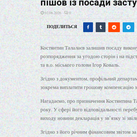
пішов із посади заст
02.06.2026
0
ПОДЕЛИТЬСЯ
Костянтин Талалаєв залишив посаду викону
розпорядження за угодою сторін і на підс
та в.о. міського голови Ігор Коваль.
Згідно з документом, профільний департам
зокрема виплатити грошову компенсацію за
Нагадаємо, про призначення Костянтина Т
року. У сфері його відповідальності пере
виходу новини декларація у зв’язку зі звіл
Згідно з його річним фінансовим звітом за