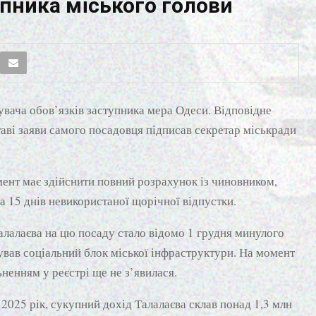
упника міського голови
вача обов’язків заступника мера Одеси. Відповідне
таві заяви самого посадовця підписав секретар міськради
ент має здійснити повний розрахунок із чиновником,
 15 днів невикористаної щорічної відпустки.
алалаєва на цю посаду стало відомо 1 грудня минулого
бував соціальний блок міської інфраструктури. На момент
ьненням у реєстрі ще не з’явилася.
 2025 рік, сукупний дохід Талалаєва склав понад 1,3 млн