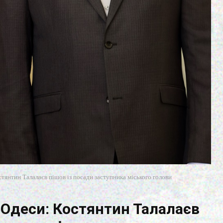
стянтин Талалаєв пішов із посади заступника міського голови
ї Одеси: Костянтин Талалаєв