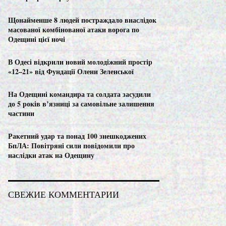
C
Щонайменше 8 людей постраждало внаслідок
H
масованої комбінованої атаки ворога по
Одещині цієї ночі
В Одесі відкрили новий молодіжний простір
«12–21» від Фундації Олени Зеленської
На Одещині командира та солдата засудили
до 5 років в’язниці за самовільне залишення
частини
Ракетний удар та понад 100 знешкоджених
БпЛА: Повітряні сили повідомили про
наслідки атак на Одещину
СВЕЖИЕ КОММЕНТАРИИ