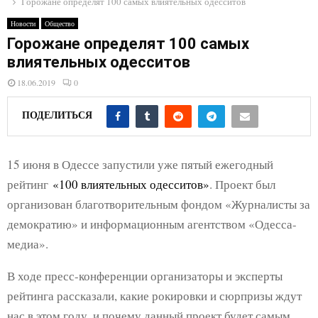
Горожане определят 100 самых влиятельных одесситов
E
Новости
Общество
N
Горожане определят 100 самых
влиятельных одесситов
U
18.06.2019
0
ПОДЕЛИТЬСЯ
15 июня в Одессе запустили уже пятый ежегодный
рейтинг
«100 влиятельных одесситов»
. Проект был
организован благотворительным фондом «Журналисты за
демократию» и информационным агентством «Одесса-
медиа».
В ходе пресс-конференции организаторы и эксперты
рейтинга рассказали, какие рокировки и сюрпризы ждут
нас в этом году, и почему данный проект будет самым