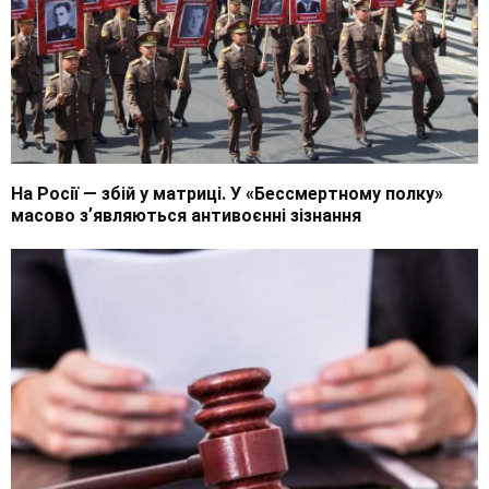
На Росії — збій у матриці. У «Бессмертному полку»
масово зʼявляються антивоєнні зізнання