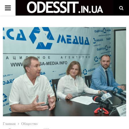
P
R
I
M
A
R
Y
M
Главная
Общество