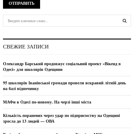
S
e
a
S
r
c
E
СВЕЖИЕ ЗАПИСИ
h
f
A
o
Олександр Барський продовжує соціальний проект «Вікенд в
r
R
Одесі» для школярів Одещини
:
C
95 школярів Іванівської громади провели яскравий літній день
на базі відпочинку
H
МАФи в Одесі по-новому. На черзі інші міста
Кількість поранених через удар по підприємству на Одещині
зросла до 13 людей — ОВА