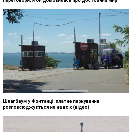
переговори, я би домовилась про достойний мир
Шлагбаум у Фонтанці: платне паркування
розповсюджується не на всіх (відео)