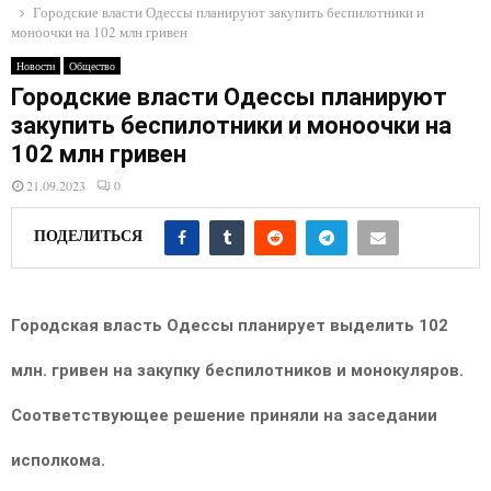
E
Городские власти Одессы планируют закупить беспилотники и
моноочки на 102 млн гривен
N
Новости
Общество
Городские власти Одессы планируют
закупить беспилотники и моноочки на
U
102 млн гривен
21.09.2023
0
ПОДЕЛИТЬСЯ
Городская власть Одессы планирует выделить 102
млн. гривен на закупку беспилотников и монокуляров.
Соответствующее решение приняли на заседании
исполкома.