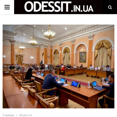
P
R
I
M
A
R
Y
M
Главная
Новости