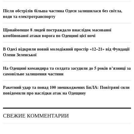
f
A
o
Після обстрілів більша частина Одеси залишилася без світла,
r
R
води та електротранспорту
:
C
Щонайменше 8 людей постраждало внаслідок масованої
комбінованої атаки ворога по Одещині цієї ночі
H
В Одесі відкрили новий молодіжний простір «12–21» від Фундації
Олени Зеленської
На Одещині командира та солдата засудили до 5 років в’язниці за
самовільне залишення частини
Ракетний удар та понад 100 знешкоджених БпЛА: Повітряні сили
повідомили про наслідки атак на Одещину
СВЕЖИЕ КОММЕНТАРИИ