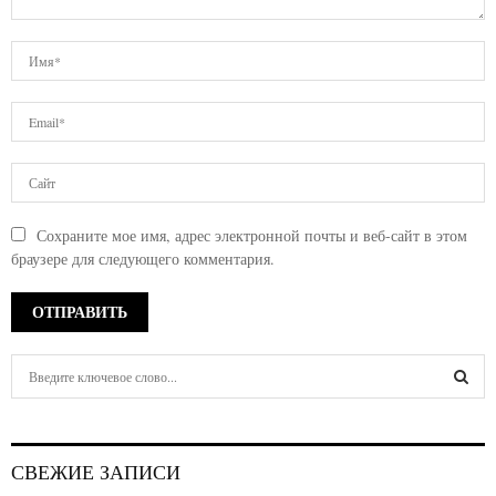
Сохраните мое имя, адрес электронной почты и веб-сайт в этом
браузере для следующего комментария.
S
e
a
S
r
c
E
СВЕЖИЕ ЗАПИСИ
h