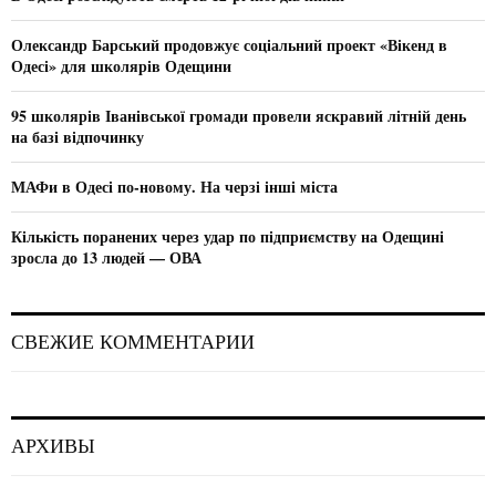
r
R
:
Олександр Барський продовжує соціальний проект «Вікенд в
C
Одесі» для школярів Одещини
H
95 школярів Іванівської громади провели яскравий літній день
на базі відпочинку
МАФи в Одесі по-новому. На черзі інші міста
Кількість поранених через удар по підприємству на Одещині
зросла до 13 людей — ОВА
СВЕЖИЕ КОММЕНТАРИИ
АРХИВЫ