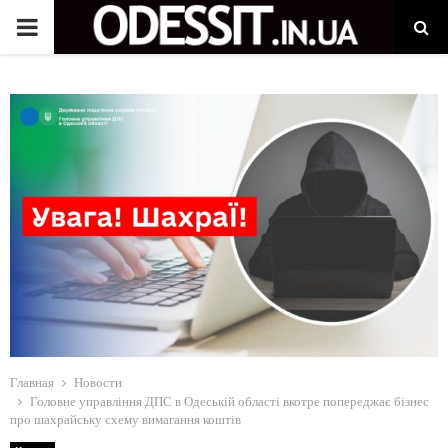
P
R
I
M
A
R
Y
Главная
Новости
M
Головне управління ДПС в Одеській області вкотре попереджає бізнес
про шахрайську схему вимагання коштів