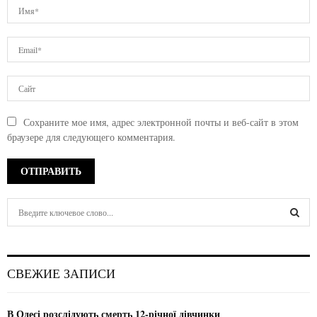
Сохраните мое имя, адрес электронной почты и веб-сайт в этом
браузере для следующего комментария.
S
e
a
S
r
c
E
СВЕЖИЕ ЗАПИСИ
h
f
A
o
В Одесі розслідують смерть 12-річної дівчинки