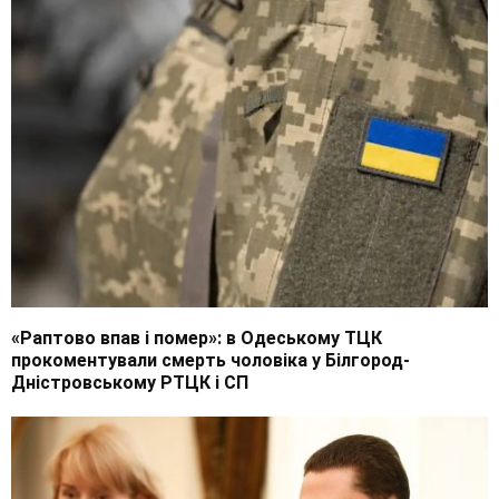
«Раптово впав і помер»: в Одеському ТЦК
прокоментували смерть чоловіка у Білгород-
Дністровському РТЦК і СП