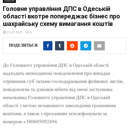
Новости
E
Головне управління ДПС в Одеській
області вкотре попереджає бізнес про
N
шахрайську схему вимагання коштів
23.07.2025
0
U
ПОДЕЛИТЬСЯ
До Головного управління ДПС в Одеській області
надходять непоодинокі повідомлення про випадки
отримання суб’єктами господарювання фейкових листів,
повідомлень та дзвінків нібито від імені заступника
начальника Головного управління ДПС в Одеській
області з метою незаконного заволодіння грошовими
коштами, а також з проханням зателефонувати за
номером +380685092494.