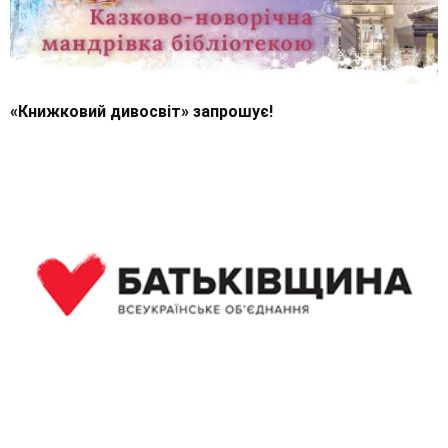
«Книжковий дивосвіт» запрошує!