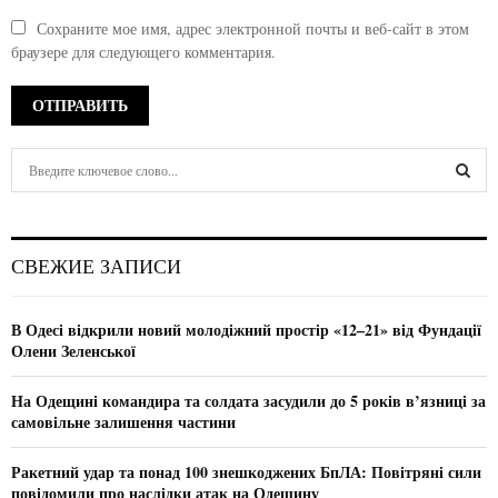
Сохраните мое имя, адрес электронной почты и веб-сайт в этом
браузере для следующего комментария.
S
e
a
S
r
c
E
СВЕЖИЕ ЗАПИСИ
h
f
A
o
В Одесі відкрили новий молодіжний простір «12–21» від Фундації
r
R
Олени Зеленської
:
C
На Одещині командира та солдата засудили до 5 років в’язниці за
самовільне залишення частини
H
Ракетний удар та понад 100 знешкоджених БпЛА: Повітряні сили
повідомили про наслідки атак на Одещину