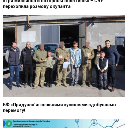
«Три миллиона и похороны оплатишь» – СБУ
перехопила розмову окупанта
БФ «Придунав’я: спільними зусиллями здобуваємо
перемогу!