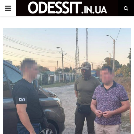
P
R
I
M
A
R
Y
M