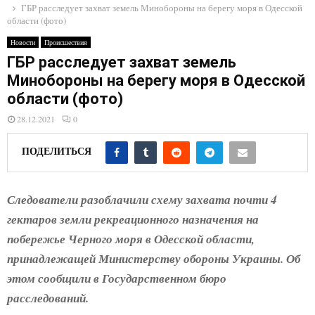
E
ГБР расследует захват земель Минобороны на берегу моря в Одесской
области (фото)
N
Новости
Происшествия
ГБР расследует захват земель
Минобороны на берегу моря в Одесской
U
области (фото)
28.12.2021
0
ПОДЕЛИТЬСЯ
Следователи разоблачили схему захвата почти 4
гектаров земли рекреационного назначения на
побережье Черного моря в Одесской области,
принадлежащей Министерству обороны Украины. Об
этом сообщили в Государственном бюро
расследований.