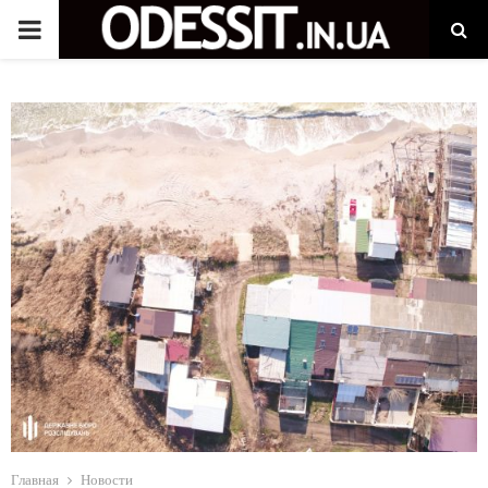
P
R
I
M
A
R
Y
M
Главная
Новости