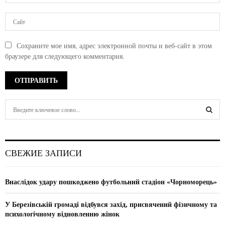
Сохраните мое имя, адрес электронной почты и веб-сайт в этом
браузере для следующего комментария.
S
e
a
S
r
c
E
СВЕЖИЕ ЗАПИСИ
h
f
A
o
Внаслідок удару пошкоджено футбольний стадіон «Чорноморець»
r
R
:
У Березівській громаді відбувся захід, присвячений фізичному та
C
психологічному відновленню жінок