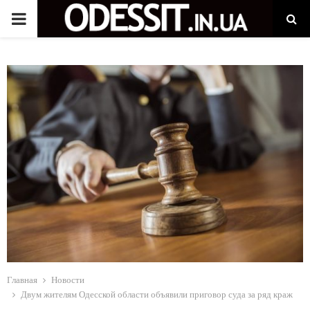
P
R
I
M
A
R
Y
M
Главная
Новости
Двум жителям Одесской области объявили приговор суда за ряд краж