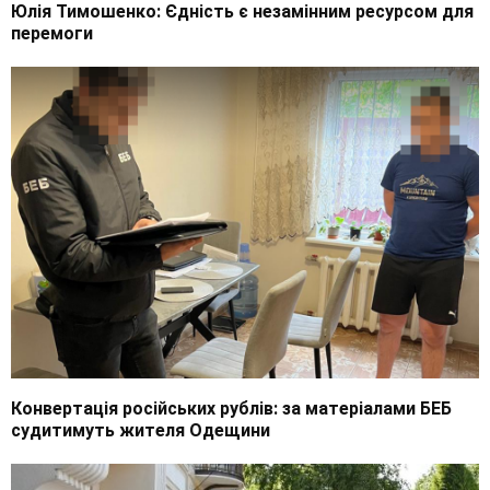
Юлія Тимошенко: Єдність є незамінним ресурсом для
перемоги
Конвертація російських рублів: за матеріалами БЕБ
судитимуть жителя Одещини