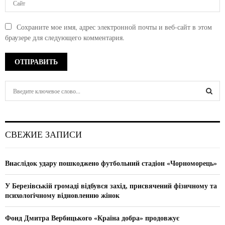
Сохраните мое имя, адрес электронной почты и веб-сайт в этом
браузере для следующего комментария.
S
e
a
S
r
c
E
СВЕЖИЕ ЗАПИСИ
h
f
A
o
Внаслідок удару пошкоджено футбольний стадіон «Чорноморець»
r
R
:
У Березівській громаді відбувся захід, присвячений фізичному та
C
психологічному відновленню жінок
H
Фонд Дмитра Вербицького «Країна добра» продовжує