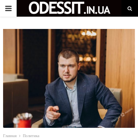
P
R
I
M
A
R
Y
M
Главная
Политика