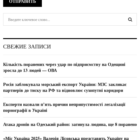
S
e
a
S
r
c
E
СВЕЖИЕ ЗАПИСИ
h
f
A
o
Кількість поранених через удар по підприємству на Одещині
r
R
зросла до 13 людей — ОВА
:
C
Росія заблокувала морський експорт України: МЗС закликає
партнерів до тиску на РФ та відновлює сухопутні коридори
H
Експерти назвали п’ять причин неприпустимості легалізації
порнографії в Україні
Атака дронів на Одеський район: загинула людина, ще 8 поранено
«Міс Україна 2025» Валерія Лісовська представить Україну на