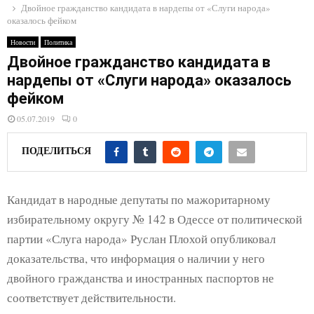
E
Двойное гражданство кандидата в нардепы от «Слуги народа»
оказалось фейком
N
Новости
Политика
Двойное гражданство кандидата в
нардепы от «Слуги народа» оказалось
U
фейком
05.07.2019
0
ПОДЕЛИТЬСЯ
Кандидат в народные депутаты по мажоритарному
избирательному округу № 142 в Одессе от политической
партии «Слуга народа» Руслан Плохой опубликовал
доказательства, что информация о наличии у него
двойного гражданства и иностранных паспортов не
соответствует действительности.