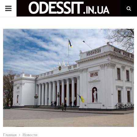
P
R
I
M
A
R
Y
M
Главная
Новости