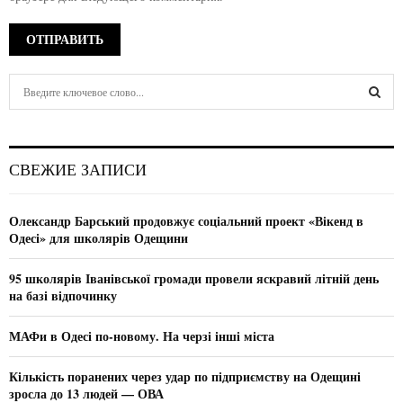
S
e
a
S
r
c
E
СВЕЖИЕ ЗАПИСИ
h
f
A
o
Олександр Барський продовжує соціальний проект «Вікенд в
r
R
Одесі» для школярів Одещини
:
C
95 школярів Іванівської громади провели яскравий літній день
на базі відпочинку
H
МАФи в Одесі по-новому. На черзі інші міста
Кількість поранених через удар по підприємству на Одещині
зросла до 13 людей — ОВА