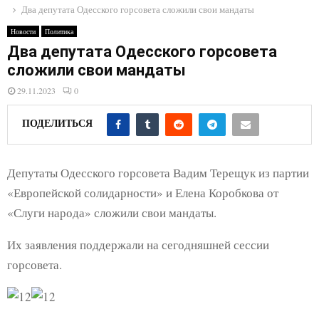
E
Два депутата Одесского горсовета сложили свои мандаты
Новости
Политика
N
Два депутата Одесского горсовета
сложили свои мандаты
U
29.11.2023
0
ПОДЕЛИТЬСЯ
Депутаты Одесского горсовета Вадим Терещук из партии
«Европейской солидарности» и Елена Коробкова от
«Слуги народа» сложили свои мандаты.
Их заявления поддержали на сегодняшней сессии
горсовета.