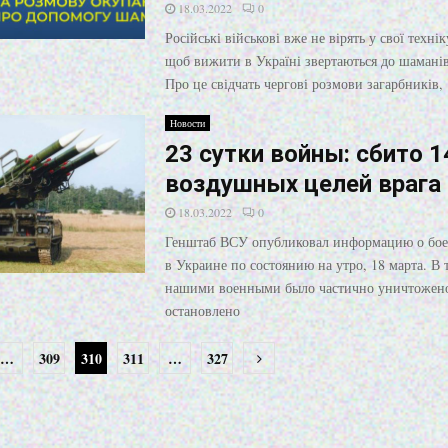
18.03.2022
0
Російські військові вже не вірять у свої технік
щоб вижити в Україні звертаються до шаманів
Про це свідчать чергові розмови загарбників,
Новости
23 сутки войны: сбито 1
воздушных целей врага
18.03.2022
0
Генштаб ВСУ опубликовал информацию о бое
в Украине по состоянию на утро, 18 марта. В 
нашими военными было частично уничтожен
остановлено
…
309
310
311
…
327