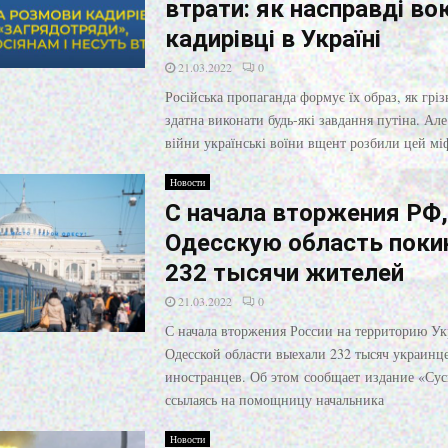
втрати: як насправді в
кадирівці в Україні
21.03.2022
0
Російська пропаганда формує їх образ, як гріз
здатна виконати будь-які завдання путіна. Але
війни українські воїни вщент розбили цей мі
Новости
С начала вторжения РФ,
Одесскую область поки
232 тысячи жителей
21.03.2022
0
С начала вторжения России на территорию У
Одесской области выехали 232 тысяч украинце
иностранцев. Об этом сообщает издание «Сус
ссылаясь на помощницу начальника
Новости