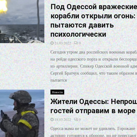
Под Одессой вражески
корабли открыли огонь:
пытаются давить
психологически
21.03.2022
0
Сегодня утром два российских военных кораб
на рейде одесского порта и открыли беспоря
из артиллерии. Спикер Одесской военной ад
Сергей Братчук сообщил, что таким образом в
пытается
Новости
Жители Одессы: Непро
гостей отправим в море
18.03.2022
0
Одесса-мама не может не удивлять. Горожане
активно готовятся к обороне, но не перестаю