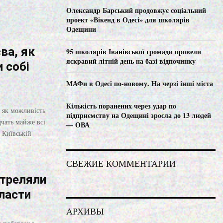
C
Олександр Барський продовжує соціальний
проект «Вікенд в Одесі» для школярів
H
Одещини
ва, як
95 школярів Іванівської громади провели
яскравий літній день на базі відпочинку
 собі
МАФи в Одесі по-новому. На черзі інші міста
Кількість поранених через удар по
, як можливість
підприємству на Одещині зросла до 13 людей
дчать майже всі
— ОВА
 Київській
СВЕЖИЕ КОММЕНТАРИИ
стреляли
ласти
АРХИВЫ