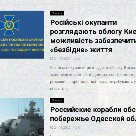
Новости
Російські окупанти
розглядають облогу Киє
можливість забезпечити
«безбідне» життя
24.03.2022
0
Російські окупанти розглядають облогу Києва
забезпечити собі «безбідне» життя Про це сві
розмови загарбників, які наразі перебувають у
області, і
Новости
Российские корабли об
побережье Одесской об
24.03.2022
0