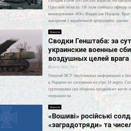
Сегодня утром российские корабли обстрелял
Одесской области. Об этом сообщил офицер о
командования «Юг» Владислав Назаров. Враг
выстрелов с корабельной артиллерии, однако
Новости
Сводки Генштаба: за су
украинские военные сби
воздушных целей врага
24.03.2022
0
Генштаб ВСУ опубликовал информацию о бое
в Украине по состоянию на утро 24 марта. Со
группировка сил обороны продолжает вести 
операцию на
Новости
«Вошиві» російські солд
«заградотряди» та чисе