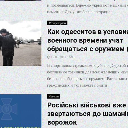
и посмеиваться. Бережно укрывают мешками 
памятник Дюку, чтобы не пострадал,
Фоторепортаж
Как одесситов в услови
военного времени учат
обращаться с оружием 
18.03.2022
0
В спортивном стрелковом клубе под Одессой 
бесплатные тренинги для всех желающих науч
безопасно обращаться с оружием. Рассчитаны
гражданских и туда может прийти
Новости
Російські військові вже
звертаються до шаманів
ворожок