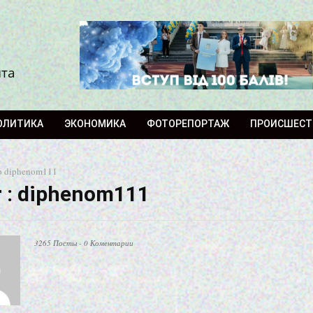
ита
ОЛИТИКА
ЭКОНОМИКА
ФОТОРЕПОРТАЖ
ПРОИСШЕСТ
р
diphenom111
 :
diphenom111
3265 Посты
-
0 Коментарии