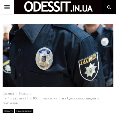
P
R
I
M
A
R
Y
Главная
Новости
4 мужчин на 100 000 гривен похитили в Одессе велосипедов и
самокатов
M
Новости
Происшествия