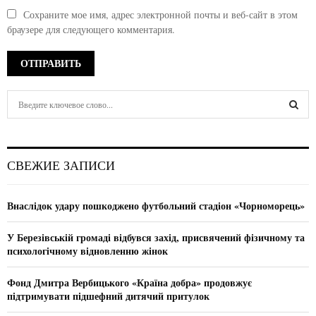
Сохраните мое имя, адрес электронной почты и веб-сайт в этом
браузере для следующего комментария.
S
e
a
S
r
c
E
СВЕЖИЕ ЗАПИСИ
h
f
A
o
Внаслідок удару пошкоджено футбольний стадіон «Чорноморець»
r
R
:
У Березівській громаді відбувся захід, присвячений фізичному та
C
психологічному відновленню жінок
H
Фонд Дмитра Вербицького «Країна добра» продовжує
підтримувати підшефний дитячий притулок