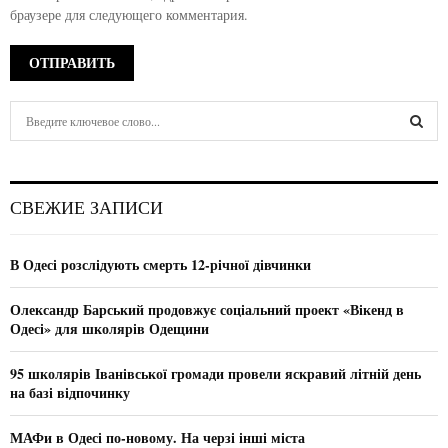
браузере для следующего комментария.
S
e
a
S
r
c
E
СВЕЖИЕ ЗАПИСИ
h
f
A
o
В Одесі розслідують смерть 12-річної дівчинки
r
R
:
Олександр Барський продовжує соціальний проект «Вікенд в
C
Одесі» для школярів Одещини
H
95 школярів Іванівської громади провели яскравий літній день
на базі відпочинку
МАФи в Одесі по-новому. На черзі інші міста