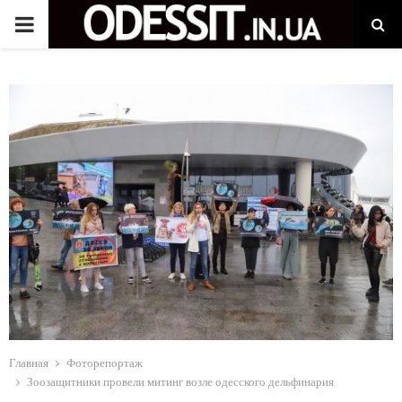
P
R
I
M
A
R
Y
M
Главная
Фоторепортаж
Зоозащитники провели митинг возле одесского дельфинария