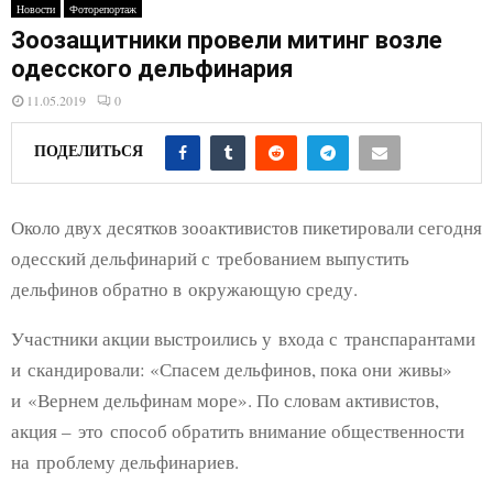
E
Новости
Фоторепортаж
Зоозащитники провели митинг возле
N
одесского дельфинария
11.05.2019
0
U
ПОДЕЛИТЬСЯ
Около двух десятков зооактивистов пикетировали сегодня
одесский дельфинарий с требованием выпустить
дельфинов обратно в окружающую среду.
Участники акции выстроились у входа с транспарантами
и скандировали: «Спасем дельфинов, пока они живы»
и «Вернем дельфинам море». По словам активистов,
акция – это способ обратить внимание общественности
на проблему дельфинариев.