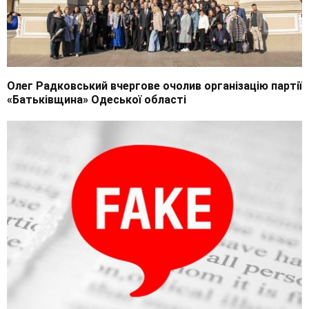
Олег Радковський вчергове очолив організацію партії
«Батьківщина» Одеської області