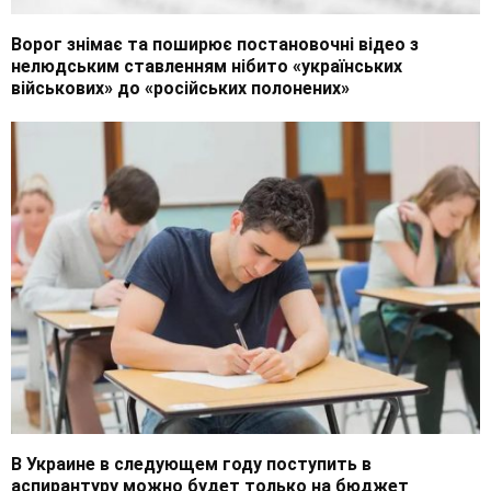
Ворог знімає та поширює постановочні відео з
нелюдським ставленням нібито «українських
військових» до «російських полонених»
В Украине в следующем году поступить в
аспирантуру можно будет только на бюджет