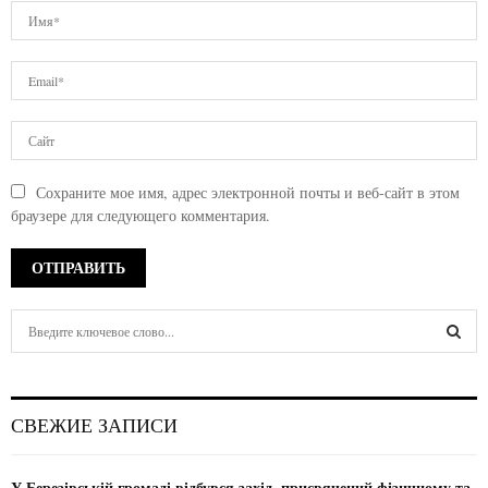
Сохраните мое имя, адрес электронной почты и веб-сайт в этом
браузере для следующего комментария.
S
e
a
S
r
c
E
СВЕЖИЕ ЗАПИСИ
h
f
A
o
У Березівській громаді відбувся захід, присвячений фізичному та