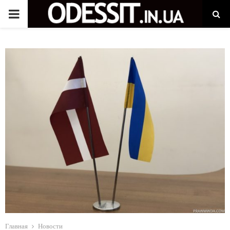
P
R
I
M
A
R
Y
M
Главная
Новости