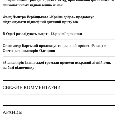
r
R
психологічному відновленню жінок
:
C
Фонд Дмитра Вербицького «Країна добра» продовжує
підтримувати підшефний дитячий притулок
H
В Одесі розслідують смерть 12-річної дівчинки
Олександр Барський продовжує соціальний проект «Вікенд в
Одесі» для школярів Одещини
95 школярів Іванівської громади провели яскравий літній день
на базі відпочинку
СВЕЖИЕ КОММЕНТАРИИ
АРХИВЫ