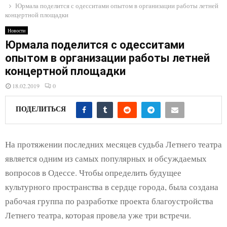
E
Юрмала поделится с одесситами опытом в организации работы летней
концертной площадки
N
Новости
Юрмала поделится с одесситами
опытом в организации работы летней
U
концертной площадки
18.02.2019
0
ПОДЕЛИТЬСЯ
На протяжении последних месяцев судьба Летнего театра
является одним из самых популярных и обсуждаемых
вопросов в Одессе. Чтобы определить будущее
культурного пространства в сердце города, была создана
рабочая группа по разработке проекта благоустройства
Летнего театра, которая провела уже три встречи.