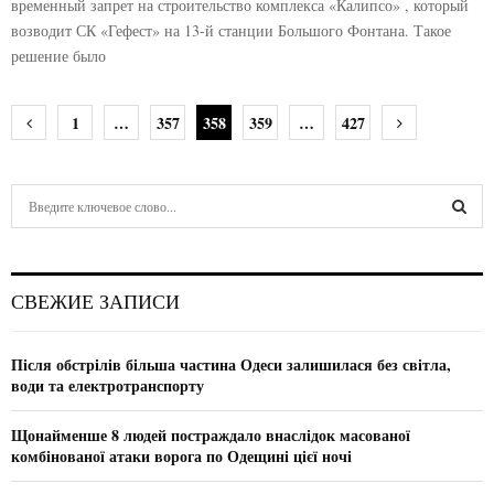
временный запрет на строительство комплекса «Калипсо» , который
возводит СК «Гефест» на 13-й станции Большого Фонтана. Такое
решение было
Н
1
…
357
358
359
…
427
а
в
S
e
и
a
S
r
г
c
E
СВЕЖИЕ ЗАПИСИ
h
а
f
A
ц
o
Після обстрілів більша частина Одеси залишилася без світла,
r
R
води та електротранспорту
и
:
C
я
Щонайменше 8 людей постраждало внаслідок масованої
комбінованої атаки ворога по Одещині цієї ночі
H
п