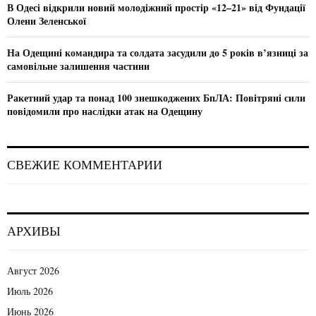
В Одесі відкрили новий молодіжний простір «12–21» від Фундації
о
Олени Зеленської
з
На Одещині командира та солдата засудили до 5 років в’язниці за
а
самовільне залишення частини
п
Ракетний удар та понад 100 знешкоджених БпЛА: Повітряні сили
повідомили про наслідки атак на Одещину
и
с
я
СВЕЖИЕ КОММЕНТАРИИ
м
АРХИВЫ
Август 2026
Июль 2026
Июнь 2026