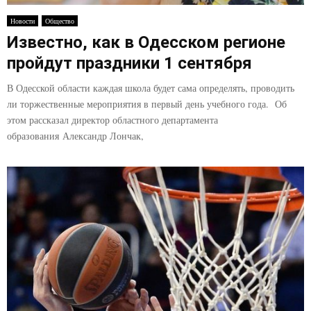
E
Новости
Общество
Известно, как в Одесском регионе
N
пройдут праздники 1 сентября
U
В Одесской области каждая школа будет сама определять, проводить
ли торжественные мероприятия в первый день учебного года. Об
этом рассказал директор областного департамента
образования Александр Лончак,